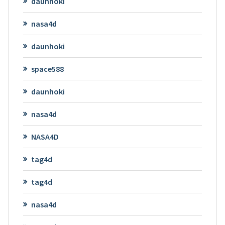
daunhoki
nasa4d
daunhoki
space588
daunhoki
nasa4d
NASA4D
tag4d
tag4d
nasa4d