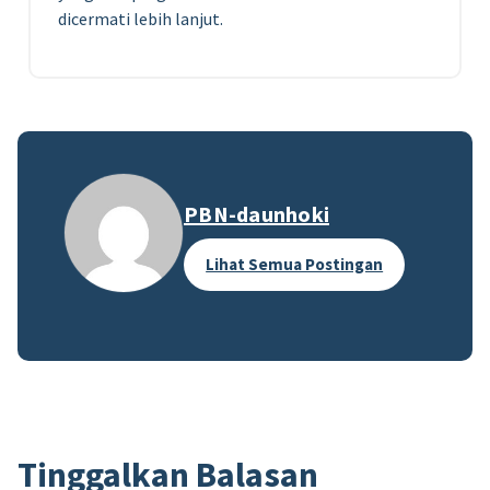
dicermati lebih lanjut.
PBN-daunhoki
Lihat Semua Postingan
Tinggalkan Balasan