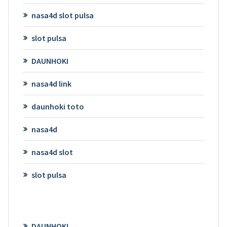
nasa4d slot pulsa
slot pulsa
DAUNHOKI
nasa4d link
daunhoki toto
nasa4d
nasa4d slot
slot pulsa
DAUNHOKI