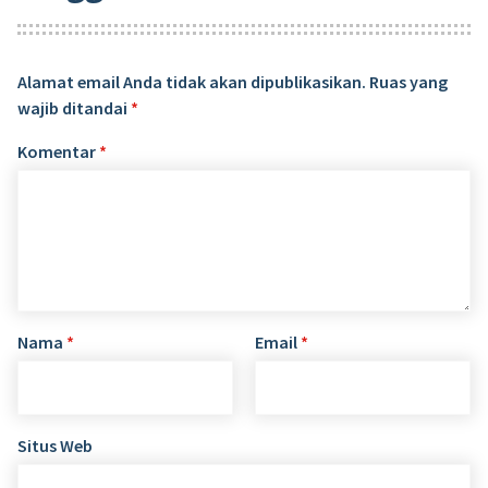
Alamat email Anda tidak akan dipublikasikan.
Ruas yang
wajib ditandai
*
Komentar
*
Nama
*
Email
*
Situs Web