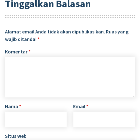
Tinggalkan Balasan
Alamat email Anda tidak akan dipublikasikan.
Ruas yang
wajib ditandai
*
Komentar
*
Nama
*
Email
*
Situs Web