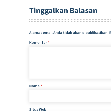
Tinggalkan Balasan
Alamat email Anda tidak akan dipublikasikan.
Komentar
*
Nama
*
Situs Web