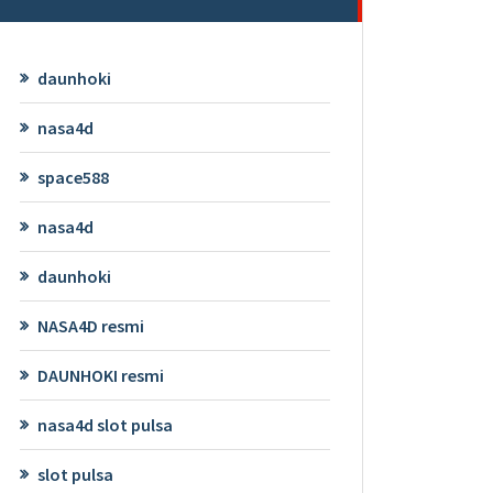
daunhoki
nasa4d
space588
nasa4d
daunhoki
NASA4D resmi
DAUNHOKI resmi
nasa4d slot pulsa
slot pulsa