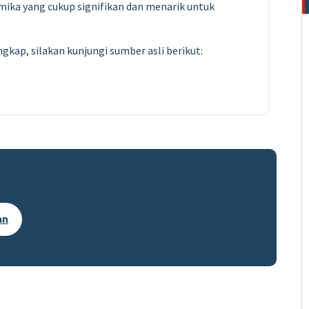
ka yang cukup signifikan dan menarik untuk
kap, silakan kunjungi sumber asli berikut:
an