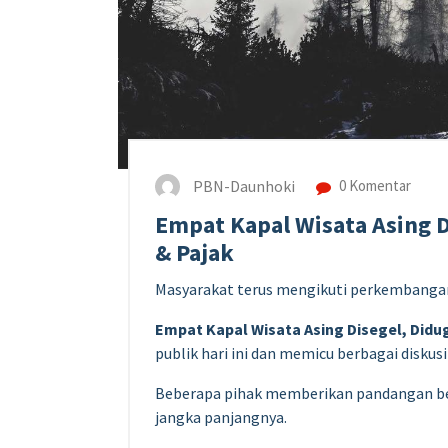
PBN-Daunhoki
0 Komentar
Empat Kapal Wisata Asing D
& Pajak
Masyarakat terus mengikuti perkembangan 
Empat Kapal Wisata Asing Disegel, Didu
publik hari ini dan memicu berbagai diskusi
Beberapa pihak memberikan pandangan ber
jangka panjangnya.