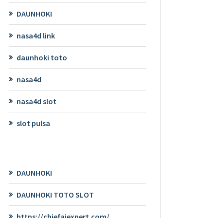
DAUNHOKI
nasa4d link
daunhoki toto
nasa4d
nasa4d slot
slot pulsa
DAUNHOKI
DAUNHOKI TOTO SLOT
https://chiefaiexpert.com/