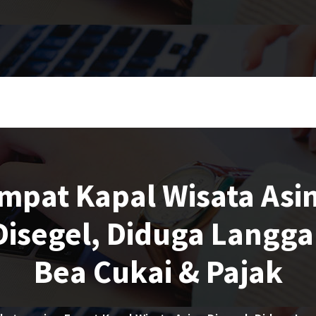
mpat Kapal Wisata Asi
Disegel, Diduga Langga
Bea Cukai & Pajak