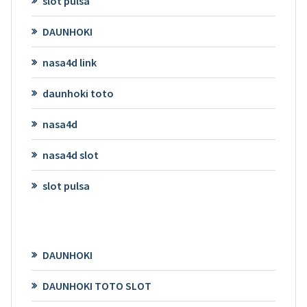
slot pulsa
DAUNHOKI
nasa4d link
daunhoki toto
nasa4d
nasa4d slot
slot pulsa
DAUNHOKI
DAUNHOKI TOTO SLOT