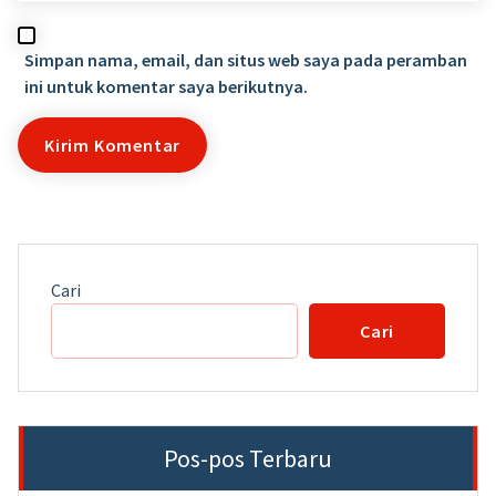
Simpan nama, email, dan situs web saya pada peramban
ini untuk komentar saya berikutnya.
Cari
Cari
Pos-pos Terbaru