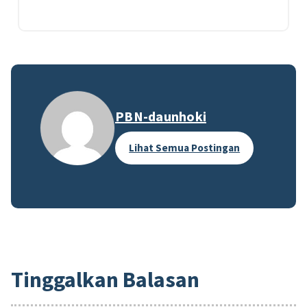
PBN-daunhoki
Lihat Semua Postingan
Tinggalkan Balasan