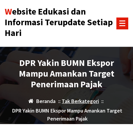
Lewati
Website Edukasi dan
ke
konten
Informasi Terupdate Setiap
Hari
DPR Yakin BUMN Ekspor
Mampu Amankan Target
Penerimaan Pajak
Beranda
::
Tak Berkategori
::
DPR Yakin BUMN Ekspor Mampu Amankan Target
Penerimaan Pajak