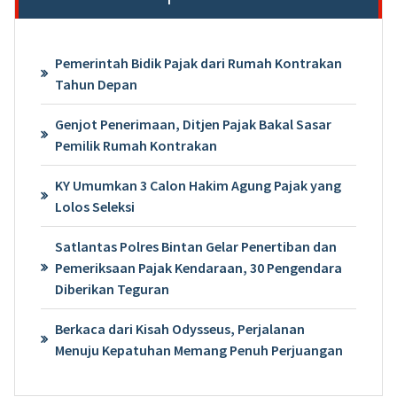
Pemerintah Bidik Pajak dari Rumah Kontrakan
Tahun Depan
Genjot Penerimaan, Ditjen Pajak Bakal Sasar
Pemilik Rumah Kontrakan
KY Umumkan 3 Calon Hakim Agung Pajak yang
Lolos Seleksi
Satlantas Polres Bintan Gelar Penertiban dan
Pemeriksaan Pajak Kendaraan, 30 Pengendara
Diberikan Teguran
Berkaca dari Kisah Odysseus, Perjalanan
Menuju Kepatuhan Memang Penuh Perjuangan