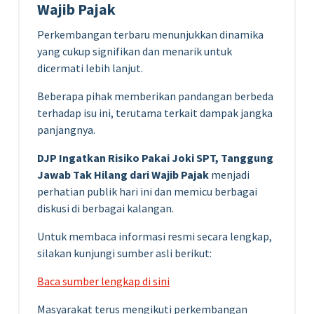
Wajib Pajak
Perkembangan terbaru menunjukkan dinamika
yang cukup signifikan dan menarik untuk
dicermati lebih lanjut.
Beberapa pihak memberikan pandangan berbeda
terhadap isu ini, terutama terkait dampak jangka
panjangnya.
DJP Ingatkan Risiko Pakai Joki SPT, Tanggung
Jawab Tak Hilang dari Wajib Pajak
menjadi
perhatian publik hari ini dan memicu berbagai
diskusi di berbagai kalangan.
Untuk membaca informasi resmi secara lengkap,
silakan kunjungi sumber asli berikut:
Baca sumber lengkap di sini
Masyarakat terus mengikuti perkembangan