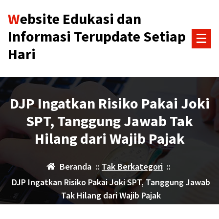
Lewati
Website Edukasi dan
ke
konten
Informasi Terupdate Setiap
Hari
DJP Ingatkan Risiko Pakai Joki
SPT, Tanggung Jawab Tak
Hilang dari Wajib Pajak
Beranda
::
Tak Berkategori
::
DJP Ingatkan Risiko Pakai Joki SPT, Tanggung Jawab
Tak Hilang dari Wajib Pajak