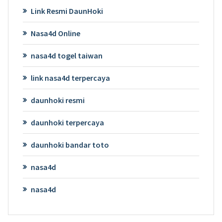
Link Resmi DaunHoki
Nasa4d Online
nasa4d togel taiwan
link nasa4d terpercaya
daunhoki resmi
daunhoki terpercaya
daunhoki bandar toto
nasa4d
nasa4d