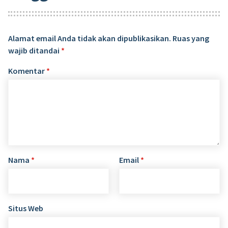
Alamat email Anda tidak akan dipublikasikan.
Ruas yang
wajib ditandai
*
Komentar
*
Nama
*
Email
*
Situs Web