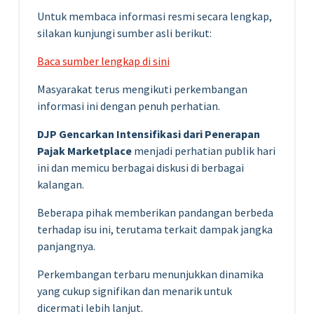
Untuk membaca informasi resmi secara lengkap,
silakan kunjungi sumber asli berikut:
Baca sumber lengkap di sini
Masyarakat terus mengikuti perkembangan
informasi ini dengan penuh perhatian.
DJP Gencarkan Intensifikasi dari Penerapan
Pajak Marketplace
menjadi perhatian publik hari
ini dan memicu berbagai diskusi di berbagai
kalangan.
Beberapa pihak memberikan pandangan berbeda
terhadap isu ini, terutama terkait dampak jangka
panjangnya.
Perkembangan terbaru menunjukkan dinamika
yang cukup signifikan dan menarik untuk
dicermati lebih lanjut.