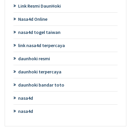
Link Resmi DaunHoki
Nasa4d Online
nasa4d togel taiwan
link nasa4d terpercaya
daunhoki resmi
daunhoki terpercaya
daunhoki bandar toto
nasa4d
nasa4d