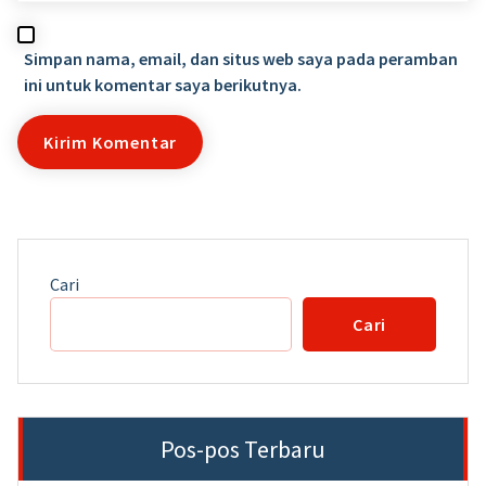
Simpan nama, email, dan situs web saya pada peramban
ini untuk komentar saya berikutnya.
Cari
Cari
Pos-pos Terbaru