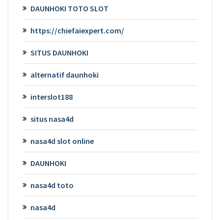
DAUNHOKI TOTO SLOT
https://chiefaiexpert.com/
SITUS DAUNHOKI
alternatif daunhoki
interslot188
situs nasa4d
nasa4d slot online
DAUNHOKI
nasa4d toto
nasa4d