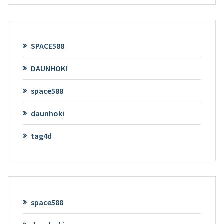
SPACE588
DAUNHOKI
space588
daunhoki
tag4d
space588