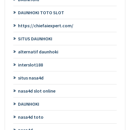
DAUNHOKI TOTO SLOT
https://chiefaiexpert.com/
SITUS DAUNHOKI
alternatif daunhoki
interslot188
situs nasa4d
nasa4d slot online
DAUNHOKI
nasa4d toto