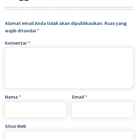
Alamat email Anda tidak akan dipublikasikan.
Ruas yang
wajib ditandai
*
Komentar
*
Nama
*
Email
*
Situs Web