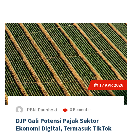
17
APR 2026
PBN-Daunhoki
0 Komentar
DJP Gali Potensi Pajak Sektor
Ekonomi Digital, Termasuk TikTok