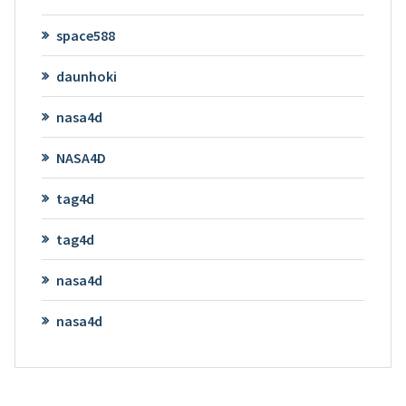
space588
daunhoki
nasa4d
NASA4D
tag4d
tag4d
nasa4d
nasa4d