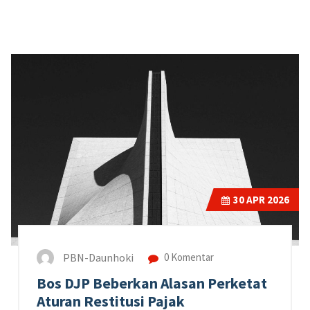
30
APR 2026
PBN-Daunhoki
0 Komentar
Bos DJP Beberkan Alasan Perketat
Aturan Restitusi Pajak