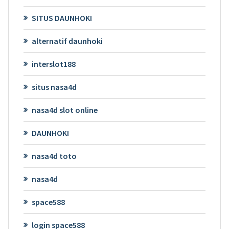
SITUS DAUNHOKI
alternatif daunhoki
interslot188
situs nasa4d
nasa4d slot online
DAUNHOKI
nasa4d toto
nasa4d
space588
login space588