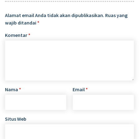
Alamat email Anda tidak akan dipublikasikan.
Ruas yang
wajib ditandai
*
Komentar
*
Nama
*
Email
*
Situs Web