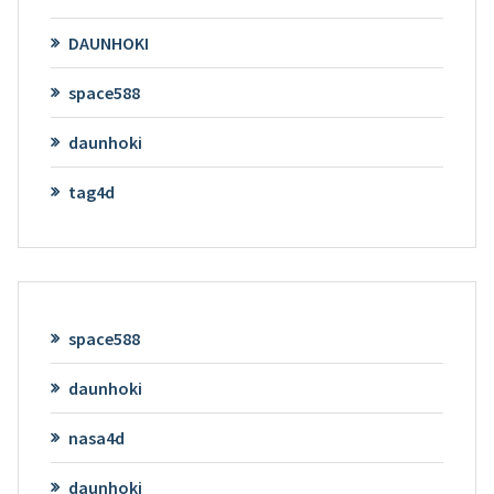
DAUNHOKI
space588
daunhoki
tag4d
space588
daunhoki
nasa4d
daunhoki