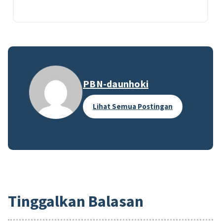
PBN-daunhoki
Lihat Semua Postingan
Tinggalkan Balasan