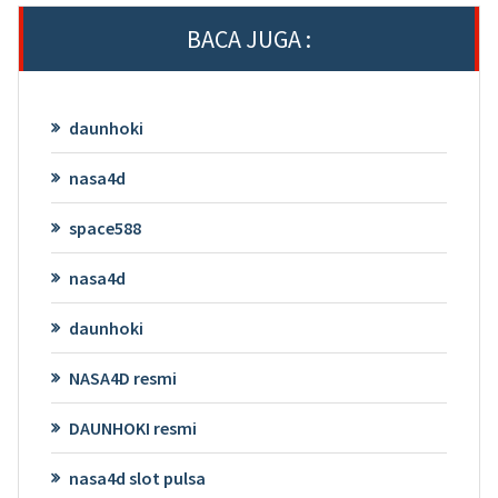
BACA JUGA :
daunhoki
nasa4d
space588
nasa4d
daunhoki
NASA4D resmi
DAUNHOKI resmi
nasa4d slot pulsa