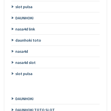
slot pulsa
DAUNHOKI
nasa4d link
daunhoki toto
nasa4d
nasa4d slot
slot pulsa
DAUNHOKI
DAUNHOKI TOTO SLOT