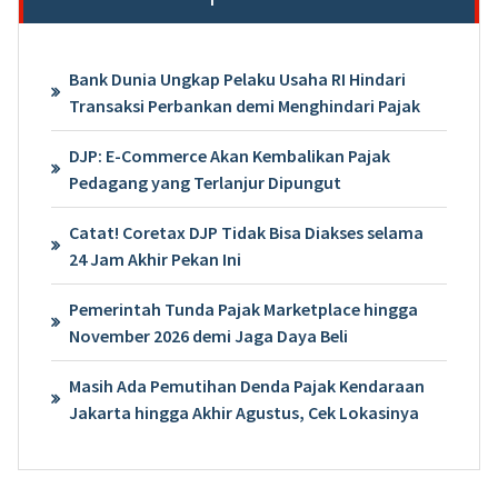
Bank Dunia Ungkap Pelaku Usaha RI Hindari
Transaksi Perbankan demi Menghindari Pajak
DJP: E-Commerce Akan Kembalikan Pajak
Pedagang yang Terlanjur Dipungut
Catat! Coretax DJP Tidak Bisa Diakses selama
24 Jam Akhir Pekan Ini
Pemerintah Tunda Pajak Marketplace hingga
November 2026 demi Jaga Daya Beli
Masih Ada Pemutihan Denda Pajak Kendaraan
Jakarta hingga Akhir Agustus, Cek Lokasinya