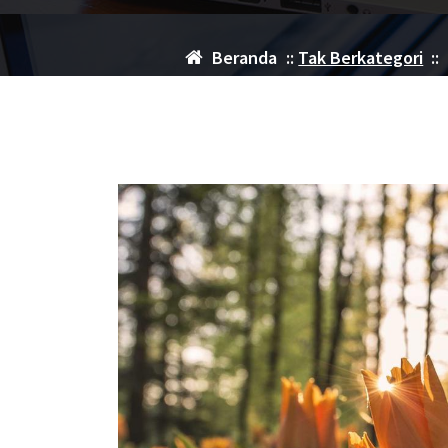
Beranda
::
Tak Berkategori
::