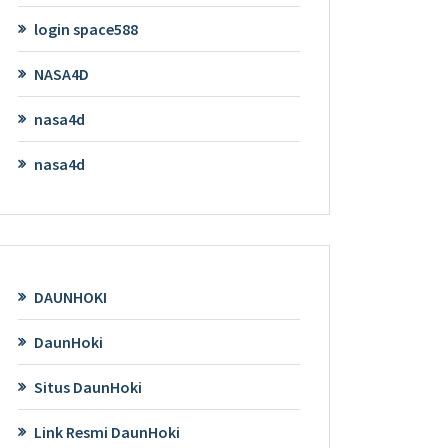
login space588
NASA4D
nasa4d
nasa4d
DAUNHOKI
DaunHoki
Situs DaunHoki
Link Resmi DaunHoki