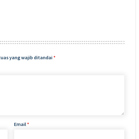
Ruas yang wajib ditandai
*
Email
*