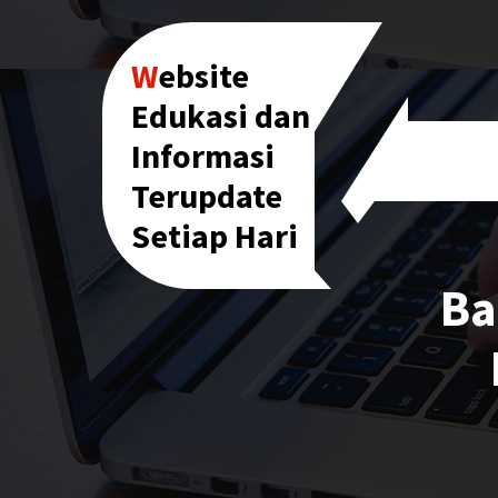
Lewati
ke
konten
Website
Edukasi dan
Informasi
Terupdate
Setiap Hari
Ba