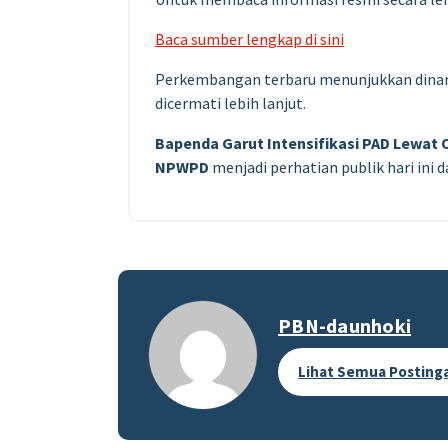
Baca sumber lengkap di sini
Perkembangan terbaru menunjukkan dinami
dicermati lebih lanjut.
Bapenda Garut Intensifikasi PAD Lewat 
NPWPD
menjadi perhatian publik hari ini 
PBN-daunhoki
Lihat Semua Posting