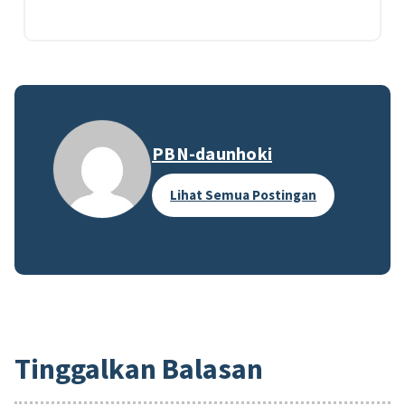
PBN-daunhoki
Lihat Semua Postingan
Tinggalkan Balasan