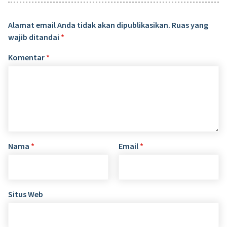
Alamat email Anda tidak akan dipublikasikan.
Ruas yang
wajib ditandai
*
Komentar
*
Nama
*
Email
*
Situs Web