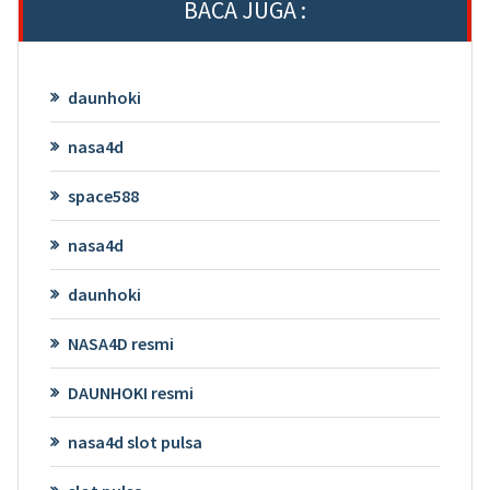
BACA JUGA :
daunhoki
nasa4d
space588
nasa4d
daunhoki
NASA4D resmi
DAUNHOKI resmi
nasa4d slot pulsa