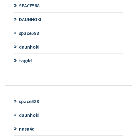
SPACE588
DAUNHOKI
space588
daunhoki
tag4d
space588
daunhoki
nasa4d