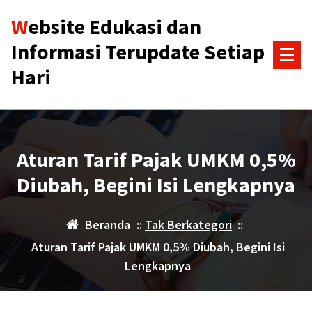
Lewati
Website Edukasi dan
ke
konten
Informasi Terupdate Setiap
Hari
Aturan Tarif Pajak UMKM 0,5%
Diubah, Begini Isi Lengkapnya
Beranda
::
Tak Berkategori
::
Aturan Tarif Pajak UMKM 0,5% Diubah, Begini Isi
Lengkapnya