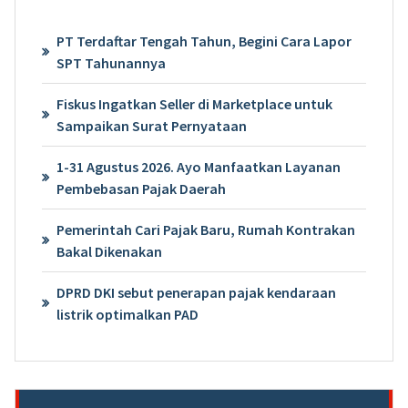
PT Terdaftar Tengah Tahun, Begini Cara Lapor
SPT Tahunannya
Fiskus Ingatkan Seller di Marketplace untuk
Sampaikan Surat Pernyataan
1-31 Agustus 2026. Ayo Manfaatkan Layanan
Pembebasan Pajak Daerah
Pemerintah Cari Pajak Baru, Rumah Kontrakan
Bakal Dikenakan
DPRD DKI sebut penerapan pajak kendaraan
listrik optimalkan PAD