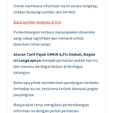
Untuk membaca informasi resmi secara lengkap,
silakan kunjungi sumber asli berikut:
Baca sumber lengkap di sini
Perkembangan terbaru menunjukkan dinamika
yang cukup signifikan dan menarik untuk
dicermati lebih lanjut.
Aturan Tarif Pajak UMKM 0,5% Diubah, Begini
Isi Lengkapnya
menjadi perhatian publik hari ini
dan memicu berbagai diskusi di berbagai
kalangan.
Beberapa pihak memberikan pandangan berbeda
terhadap isu ini, terutama terkait dampak jangka
panjangnya.
Masyarakat terus mengikuti perkembangan
informasi ini dengan penuh perhatian.