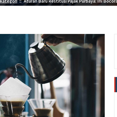
kategori
::
Aturan Baru Restitusi Pajak Purbaya: Ini Boco