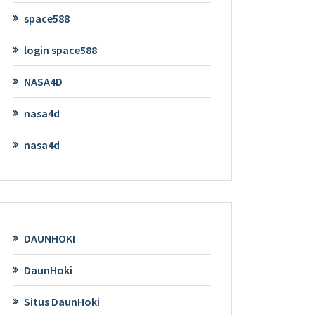
space588
login space588
NASA4D
nasa4d
nasa4d
DAUNHOKI
DaunHoki
Situs DaunHoki