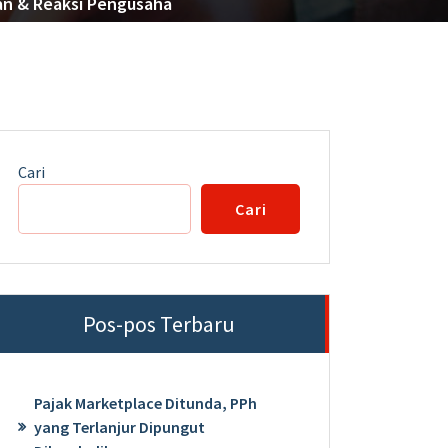
ran & Reaksi Pengusaha
Cari
Cari
Pos-pos Terbaru
Pajak Marketplace Ditunda, PPh
yang Terlanjur Dipungut