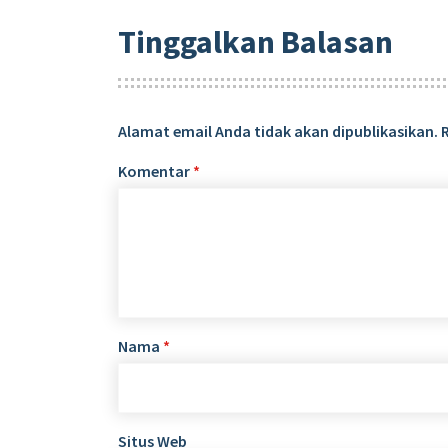
Tinggalkan Balasan
Alamat email Anda tidak akan dipublikasikan.
Komentar
*
Nama
*
Situs Web