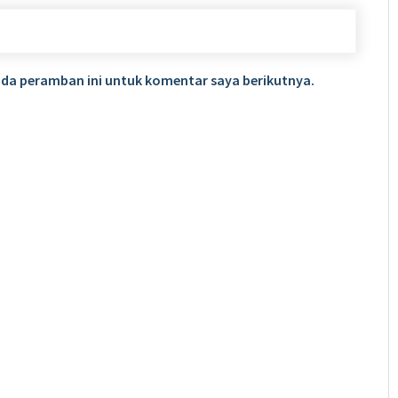
ada peramban ini untuk komentar saya berikutnya.