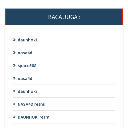
BACA JUGA :
daunhoki
nasa4d
space588
nasa4d
daunhoki
NASA4D resmi
DAUNHOKI resmi