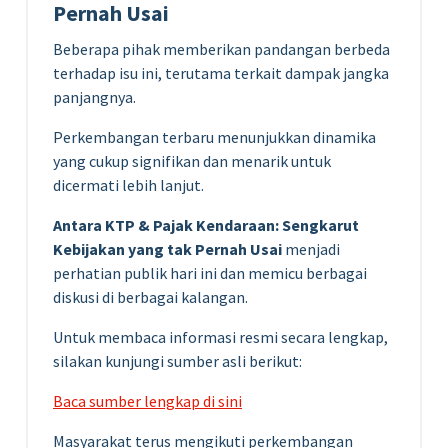
Pernah Usai
Beberapa pihak memberikan pandangan berbeda
terhadap isu ini, terutama terkait dampak jangka
panjangnya.
Perkembangan terbaru menunjukkan dinamika
yang cukup signifikan dan menarik untuk
dicermati lebih lanjut.
Antara KTP & Pajak Kendaraan: Sengkarut
Kebijakan yang tak Pernah Usai
menjadi
perhatian publik hari ini dan memicu berbagai
diskusi di berbagai kalangan.
Untuk membaca informasi resmi secara lengkap,
silakan kunjungi sumber asli berikut:
Baca sumber lengkap di sini
Masyarakat terus mengikuti perkembangan