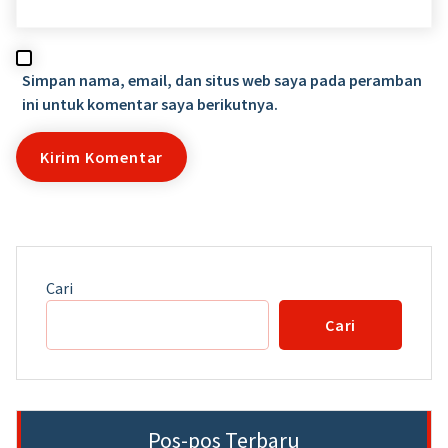
Simpan nama, email, dan situs web saya pada peramban
ini untuk komentar saya berikutnya.
Cari
Cari
Pos-pos Terbaru