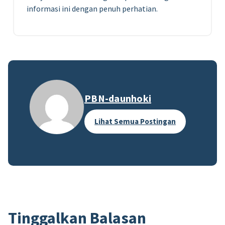
informasi ini dengan penuh perhatian.
PBN-daunhoki
Lihat Semua Postingan
Tinggalkan Balasan