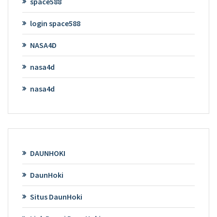
space588
login space588
NASA4D
nasa4d
nasa4d
DAUNHOKI
DaunHoki
Situs DaunHoki