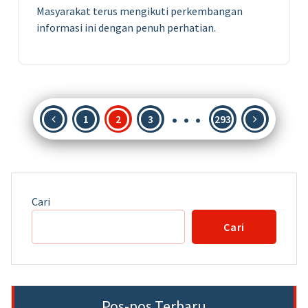
Masyarakat terus mengikuti perkembangan
informasi ini dengan penuh perhatian.
…
Paginasi
1
2
3
293
pos
Cari
Cari
Pos-pos Terbaru