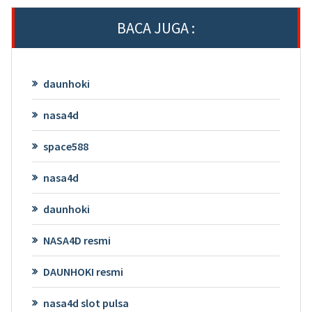
BACA JUGA :
daunhoki
nasa4d
space588
nasa4d
daunhoki
NASA4D resmi
DAUNHOKI resmi
nasa4d slot pulsa