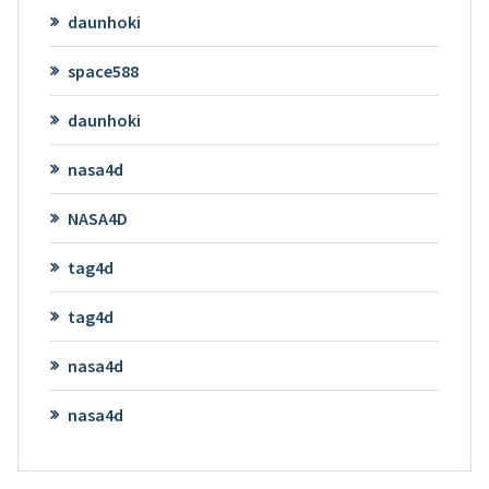
daunhoki
space588
daunhoki
nasa4d
NASA4D
tag4d
tag4d
nasa4d
nasa4d