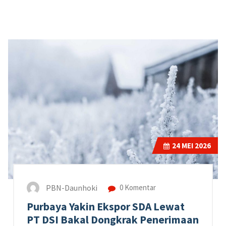
24
MEI 2026
PBN-Daunhoki
0 Komentar
Purbaya Yakin Ekspor SDA Lewat
PT DSI Bakal Dongkrak Penerimaan