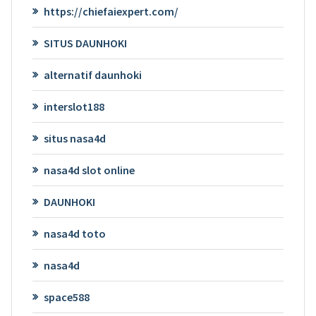
https://chiefaiexpert.com/
SITUS DAUNHOKI
alternatif daunhoki
interslot188
situs nasa4d
nasa4d slot online
DAUNHOKI
nasa4d toto
nasa4d
space588