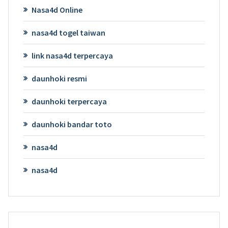
Nasa4d Online
nasa4d togel taiwan
link nasa4d terpercaya
daunhoki resmi
daunhoki terpercaya
daunhoki bandar toto
nasa4d
nasa4d