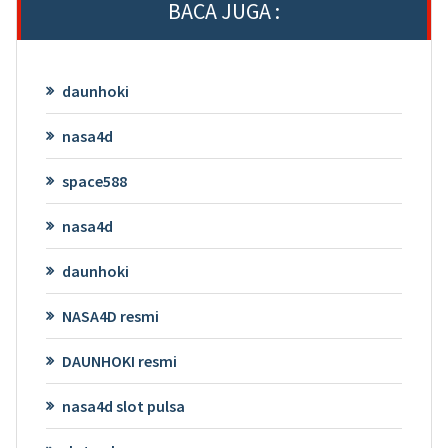
BACA JUGA :
daunhoki
nasa4d
space588
nasa4d
daunhoki
NASA4D resmi
DAUNHOKI resmi
nasa4d slot pulsa