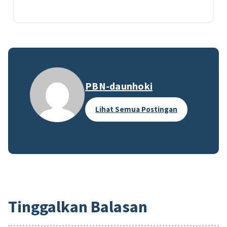
PBN-daunhoki
Lihat Semua Postingan
Tinggalkan Balasan