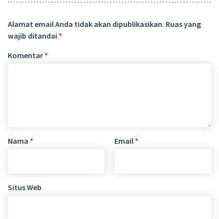
Alamat email Anda tidak akan dipublikasikan.
Ruas yang
wajib ditandai
*
Komentar
*
Nama
*
Email
*
Situs Web