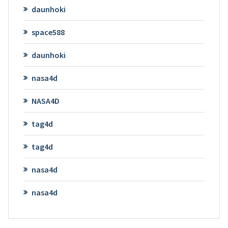
daunhoki
space588
daunhoki
nasa4d
NASA4D
tag4d
tag4d
nasa4d
nasa4d