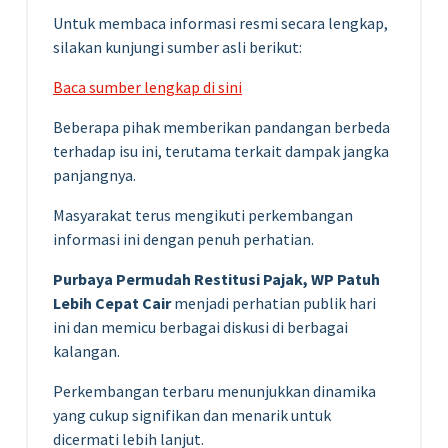
Untuk membaca informasi resmi secara lengkap,
silakan kunjungi sumber asli berikut:
Baca sumber lengkap di sini
Beberapa pihak memberikan pandangan berbeda
terhadap isu ini, terutama terkait dampak jangka
panjangnya.
Masyarakat terus mengikuti perkembangan
informasi ini dengan penuh perhatian.
Purbaya Permudah Restitusi Pajak, WP Patuh
Lebih Cepat Cair
menjadi perhatian publik hari
ini dan memicu berbagai diskusi di berbagai
kalangan.
Perkembangan terbaru menunjukkan dinamika
yang cukup signifikan dan menarik untuk
dicermati lebih lanjut.