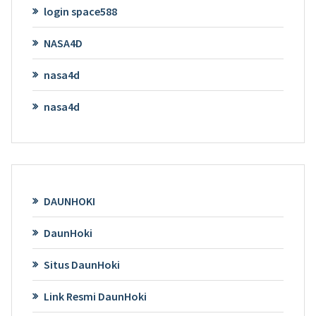
login space588
NASA4D
nasa4d
nasa4d
DAUNHOKI
DaunHoki
Situs DaunHoki
Link Resmi DaunHoki