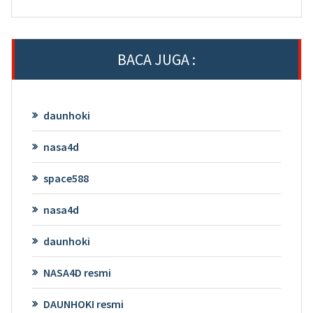
BACA JUGA :
daunhoki
nasa4d
space588
nasa4d
daunhoki
NASA4D resmi
DAUNHOKI resmi