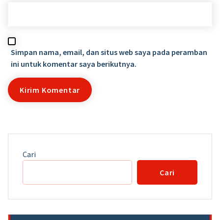
Simpan nama, email, dan situs web saya pada peramban
ini untuk komentar saya berikutnya.
Cari
Cari