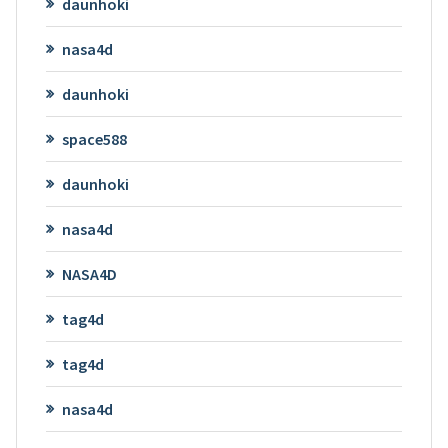
daunhoki
nasa4d
daunhoki
space588
daunhoki
nasa4d
NASA4D
tag4d
tag4d
nasa4d