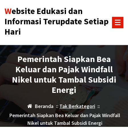
Lewati
Website Edukasi dan
ke
konten
Informasi Terupdate Setiap
Hari
Pemerintah Siapkan Bea
Keluar dan Pajak Windfall
Nikel untuk Tambal Subsidi
Energi
Beranda
::
Tak Berkategori
::
Pemerintah Siapkan Bea Keluar dan Pajak Windfall
Nikel untuk Tambal Subsidi Energi