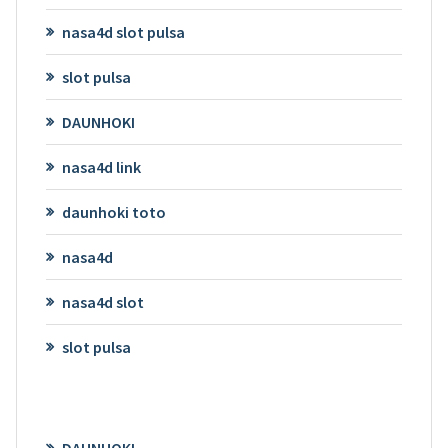
nasa4d slot pulsa
slot pulsa
DAUNHOKI
nasa4d link
daunhoki toto
nasa4d
nasa4d slot
slot pulsa