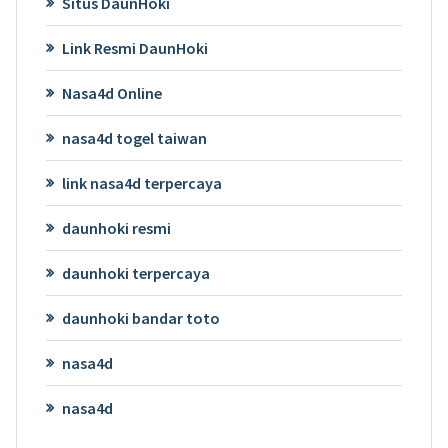
Situs DaunHoki
Link Resmi DaunHoki
Nasa4d Online
nasa4d togel taiwan
link nasa4d terpercaya
daunhoki resmi
daunhoki terpercaya
daunhoki bandar toto
nasa4d
nasa4d