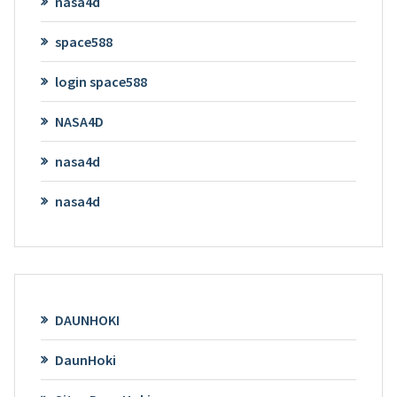
nasa4d
space588
login space588
NASA4D
nasa4d
nasa4d
DAUNHOKI
DaunHoki