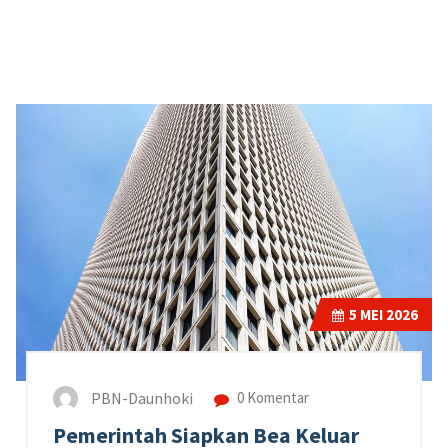
5
MEI 2026
PBN-Daunhoki
0 Komentar
Pemerintah Siapkan Bea Keluar