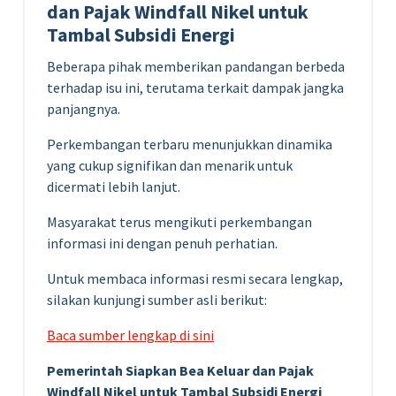
dan Pajak Windfall Nikel untuk
Tambal Subsidi Energi
Beberapa pihak memberikan pandangan berbeda
terhadap isu ini, terutama terkait dampak jangka
panjangnya.
Perkembangan terbaru menunjukkan dinamika
yang cukup signifikan dan menarik untuk
dicermati lebih lanjut.
Masyarakat terus mengikuti perkembangan
informasi ini dengan penuh perhatian.
Untuk membaca informasi resmi secara lengkap,
silakan kunjungi sumber asli berikut:
Baca sumber lengkap di sini
Pemerintah Siapkan Bea Keluar dan Pajak
Windfall Nikel untuk Tambal Subsidi Energi