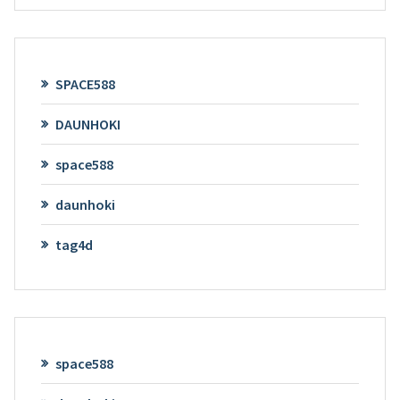
SPACE588
DAUNHOKI
space588
daunhoki
tag4d
space588