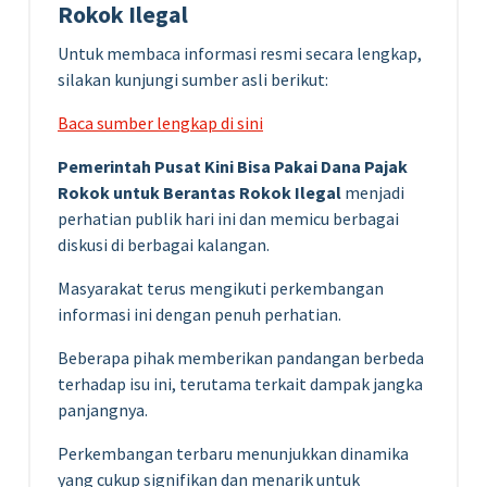
Rokok Ilegal
Untuk membaca informasi resmi secara lengkap,
silakan kunjungi sumber asli berikut:
Baca sumber lengkap di sini
Pemerintah Pusat Kini Bisa Pakai Dana Pajak
Rokok untuk Berantas Rokok Ilegal
menjadi
perhatian publik hari ini dan memicu berbagai
diskusi di berbagai kalangan.
Masyarakat terus mengikuti perkembangan
informasi ini dengan penuh perhatian.
Beberapa pihak memberikan pandangan berbeda
terhadap isu ini, terutama terkait dampak jangka
panjangnya.
Perkembangan terbaru menunjukkan dinamika
yang cukup signifikan dan menarik untuk