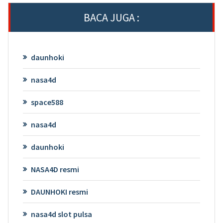
BACA JUGA :
daunhoki
nasa4d
space588
nasa4d
daunhoki
NASA4D resmi
DAUNHOKI resmi
nasa4d slot pulsa