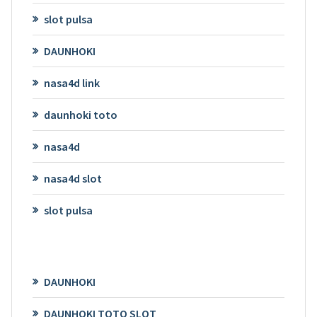
slot pulsa
DAUNHOKI
nasa4d link
daunhoki toto
nasa4d
nasa4d slot
slot pulsa
DAUNHOKI
DAUNHOKI TOTO SLOT