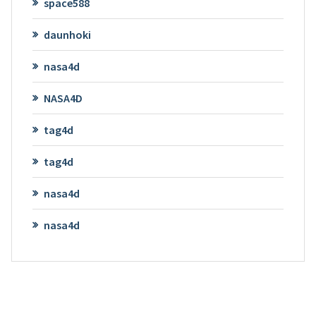
space588
daunhoki
nasa4d
NASA4D
tag4d
tag4d
nasa4d
nasa4d