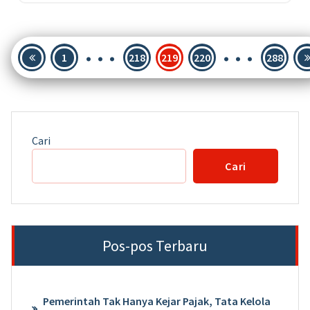
…
…
Paginasi
1
218
219
220
288
pos
Cari
Cari
Pos-pos Terbaru
Pemerintah Tak Hanya Kejar Pajak, Tata Kelola