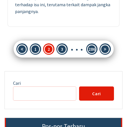
terhadap isu ini, terutama terkait dampak jangka
panjangnya.
…
Paginasi
1
2
3
286
pos
Cari
Cari
Pos-pos Terbaru