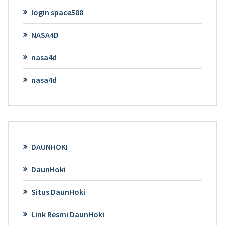
login space588
NASA4D
nasa4d
nasa4d
DAUNHOKI
DaunHoki
Situs DaunHoki
Link Resmi DaunHoki