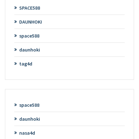
SPACE588
DAUNHOKI
space588
daunhoki
tag4d
space588
daunhoki
nasa4d