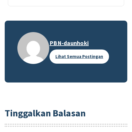
PBN-daunhoki
Lihat Semua Postingan
Tinggalkan Balasan