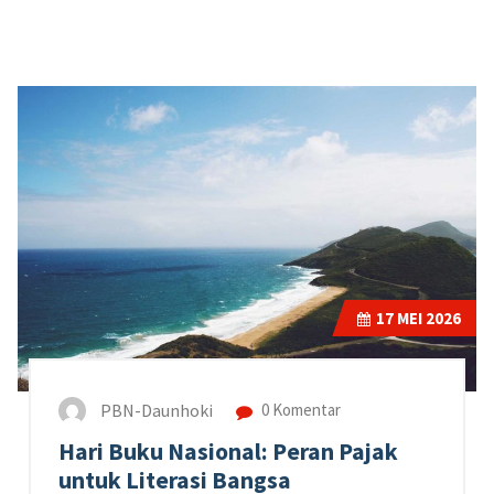
17
MEI 2026
PBN-Daunhoki
0 Komentar
Hari Buku Nasional: Peran Pajak
untuk Literasi Bangsa