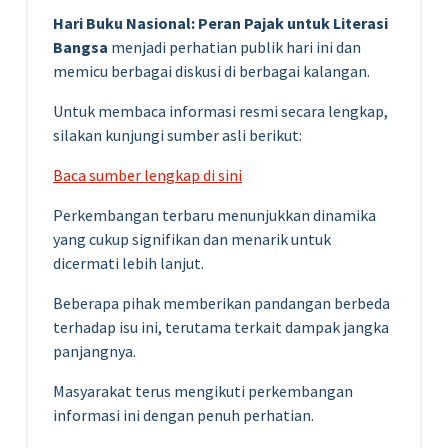
Hari Buku Nasional: Peran Pajak untuk Literasi
Bangsa
menjadi perhatian publik hari ini dan
memicu berbagai diskusi di berbagai kalangan.
Untuk membaca informasi resmi secara lengkap,
silakan kunjungi sumber asli berikut:
Baca sumber lengkap di sini
Perkembangan terbaru menunjukkan dinamika
yang cukup signifikan dan menarik untuk
dicermati lebih lanjut.
Beberapa pihak memberikan pandangan berbeda
terhadap isu ini, terutama terkait dampak jangka
panjangnya.
Masyarakat terus mengikuti perkembangan
informasi ini dengan penuh perhatian.