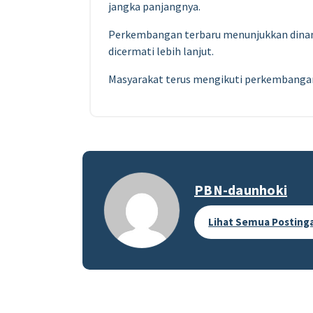
jangka panjangnya.
Perkembangan terbaru menunjukkan dinami
dicermati lebih lanjut.
Masyarakat terus mengikuti perkembangan 
PBN-daunhoki
Lihat Semua Posting