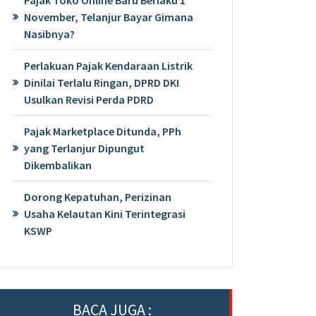
Pajak Toko Online Baru Berlaku 1
November, Telanjur Bayar Gimana
Nasibnya?
Perlakuan Pajak Kendaraan Listrik
Dinilai Terlalu Ringan, DPRD DKI
Usulkan Revisi Perda PDRD
Pajak Marketplace Ditunda, PPh
yang Terlanjur Dipungut
Dikembalikan
Dorong Kepatuhan, Perizinan
Usaha Kelautan Kini Terintegrasi
KSWP
BACA JUGA :