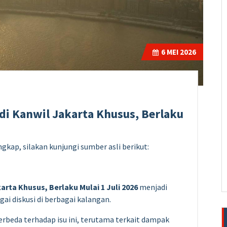
6
MEI 2026
 di Kanwil Jakarta Khusus, Berlaku
kap, silakan kunjungi sumber asli berikut:
arta Khusus, Berlaku Mulai 1 Juli 2026
menjadi
gai diskusi di berbagai kalangan.
beda terhadap isu ini, terutama terkait dampak