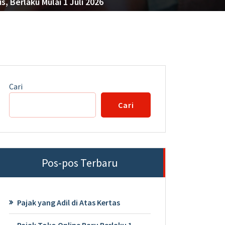
, Berlaku Mulai 1 Juli 2026
Cari
Cari
Pos-pos Terbaru
Pajak yang Adil di Atas Kertas