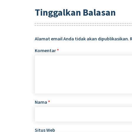
Tinggalkan Balasan
Alamat email Anda tidak akan dipublikasikan.
Komentar
*
Nama
*
Situs Web