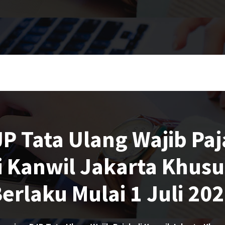
P Tata Ulang Wajib Pa
i Kanwil Jakarta Khusu
erlaku Mulai 1 Juli 20