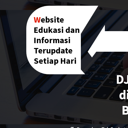
Lewati
ke
konten
Website
Edukasi dan
Informasi
Terupdate
Setiap Hari
DJ
d
B