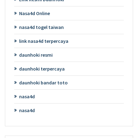
Nasa4d Online
nasa4d togel taiwan
link nasa4d terpercaya
daunhoki resmi
daunhoki terpercaya
daunhoki bandar toto
nasa4d
nasa4d