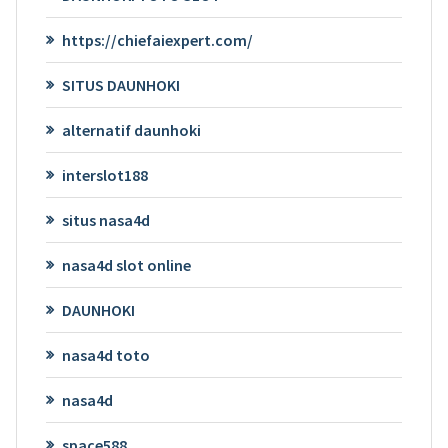
https://chiefaiexpert.com/
SITUS DAUNHOKI
alternatif daunhoki
interslot188
situs nasa4d
nasa4d slot online
DAUNHOKI
nasa4d toto
nasa4d
space588