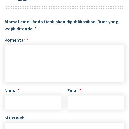
Alamat email Anda tidak akan dipublikasikan.
Ruas yang
wajib ditandai
*
Komentar
*
Nama
*
Email
*
Situs Web