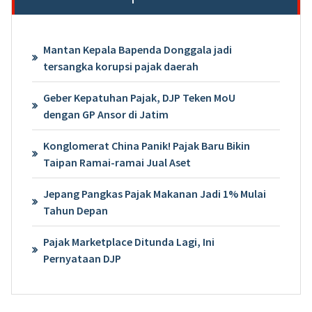
Mantan Kepala Bapenda Donggala jadi
tersangka korupsi pajak daerah
Geber Kepatuhan Pajak, DJP Teken MoU
dengan GP Ansor di Jatim
Konglomerat China Panik! Pajak Baru Bikin
Taipan Ramai-ramai Jual Aset
Jepang Pangkas Pajak Makanan Jadi 1% Mulai
Tahun Depan
Pajak Marketplace Ditunda Lagi, Ini
Pernyataan DJP