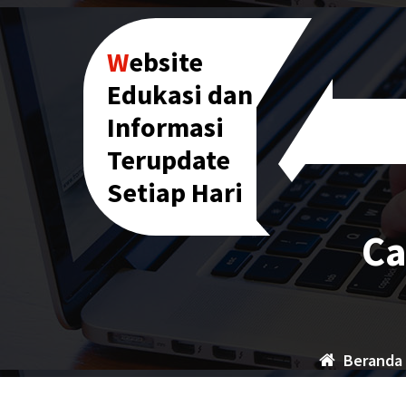
Lewati
ke
konten
Website
Edukasi dan
Informasi
Terupdate
Setiap Hari
Ca
Beranda