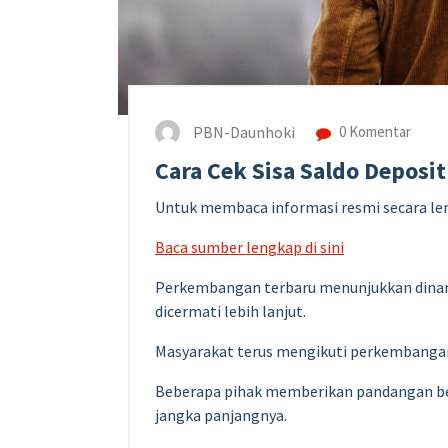
PBN-Daunhoki
0 Komentar
Cara Cek Sisa Saldo Deposit
Untuk membaca informasi resmi secara leng
Baca sumber lengkap di sini
Perkembangan terbaru menunjukkan dinami
dicermati lebih lanjut.
Masyarakat terus mengikuti perkembangan 
Beberapa pihak memberikan pandangan ber
jangka panjangnya.