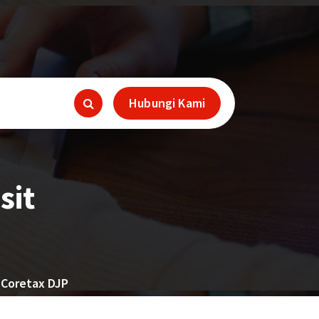
Hubungi Kami
sit
i Coretax DJP