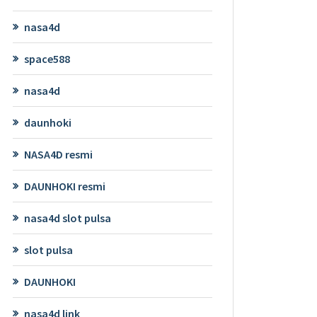
nasa4d
space588
nasa4d
daunhoki
NASA4D resmi
DAUNHOKI resmi
nasa4d slot pulsa
slot pulsa
DAUNHOKI
nasa4d link