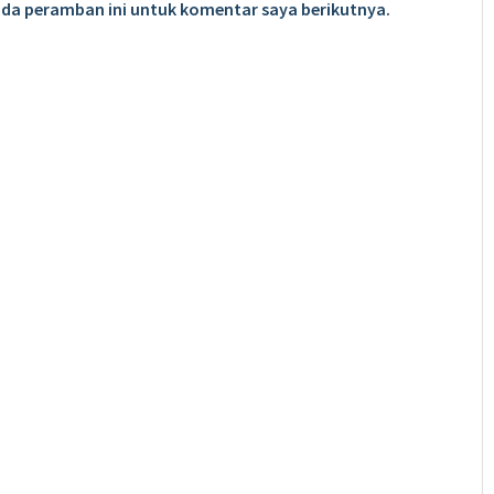
ada peramban ini untuk komentar saya berikutnya.