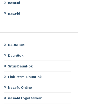
nasa4d
nasa4d
DAUNHOKI
DaunHoki
Situs DaunHoki
Link Resmi DaunHoki
Nasa4d Online
nasa4d togel taiwan