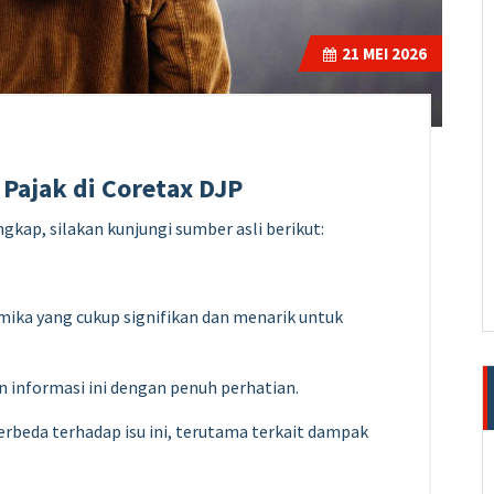
21
MEI 2026
 Pajak di Coretax DJP
kap, silakan kunjungi sumber asli berikut:
ka yang cukup signifikan dan menarik untuk
informasi ini dengan penuh perhatian.
beda terhadap isu ini, terutama terkait dampak