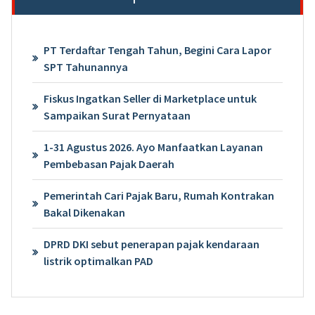
PT Terdaftar Tengah Tahun, Begini Cara Lapor
SPT Tahunannya
Fiskus Ingatkan Seller di Marketplace untuk
Sampaikan Surat Pernyataan
1-31 Agustus 2026. Ayo Manfaatkan Layanan
Pembebasan Pajak Daerah
Pemerintah Cari Pajak Baru, Rumah Kontrakan
Bakal Dikenakan
DPRD DKI sebut penerapan pajak kendaraan
listrik optimalkan PAD