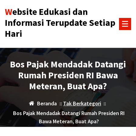
Lewati
Website Edukasi dan
ke
konten
Informasi Terupdate Setiap
Hari
Bos Pajak Mendadak Datangi
Rumah Presiden RI Bawa
Meteran, Buat Apa?
Beranda
::
Tak Berkategori
::
Bos Pajak Mendadak Datangi Rumah Presiden RI
Bawa Meteran, Buat Apa?