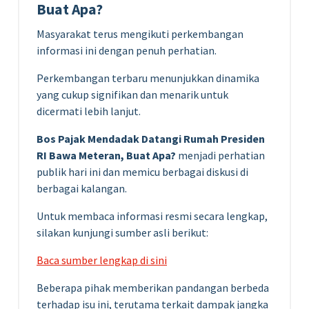
Buat Apa?
Masyarakat terus mengikuti perkembangan
informasi ini dengan penuh perhatian.
Perkembangan terbaru menunjukkan dinamika
yang cukup signifikan dan menarik untuk
dicermati lebih lanjut.
Bos Pajak Mendadak Datangi Rumah Presiden
RI Bawa Meteran, Buat Apa?
menjadi perhatian
publik hari ini dan memicu berbagai diskusi di
berbagai kalangan.
Untuk membaca informasi resmi secara lengkap,
silakan kunjungi sumber asli berikut:
Baca sumber lengkap di sini
Beberapa pihak memberikan pandangan berbeda
terhadap isu ini, terutama terkait dampak jangka