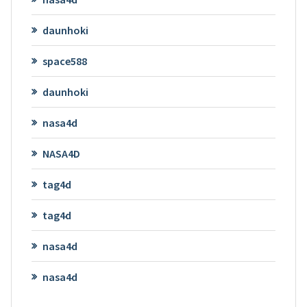
daunhoki
space588
daunhoki
nasa4d
NASA4D
tag4d
tag4d
nasa4d
nasa4d