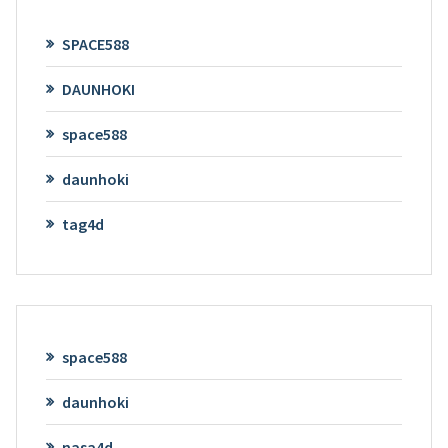
SPACE588
DAUNHOKI
space588
daunhoki
tag4d
space588
daunhoki
nasa4d