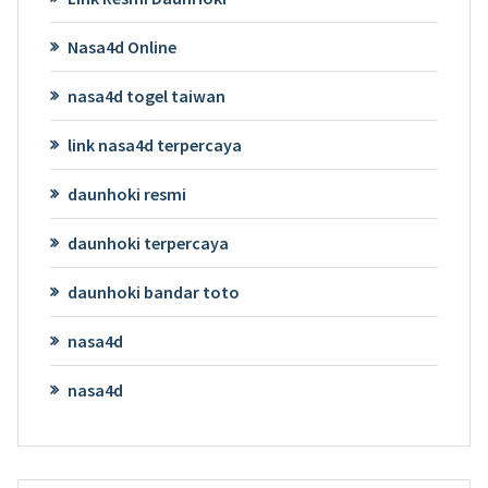
Nasa4d Online
nasa4d togel taiwan
link nasa4d terpercaya
daunhoki resmi
daunhoki terpercaya
daunhoki bandar toto
nasa4d
nasa4d