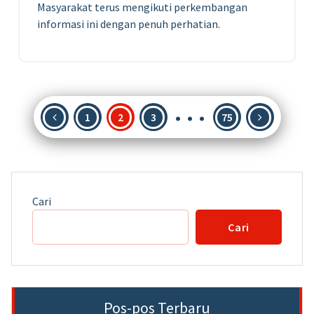
Masyarakat terus mengikuti perkembangan
informasi ini dengan penuh perhatian.
…
Paginasi
1
2
3
75
pos
Cari
Cari
Pos-pos Terbaru