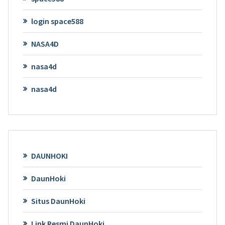
login space588
NASA4D
nasa4d
nasa4d
DAUNHOKI
DaunHoki
Situs DaunHoki
Link Resmi DaunHoki