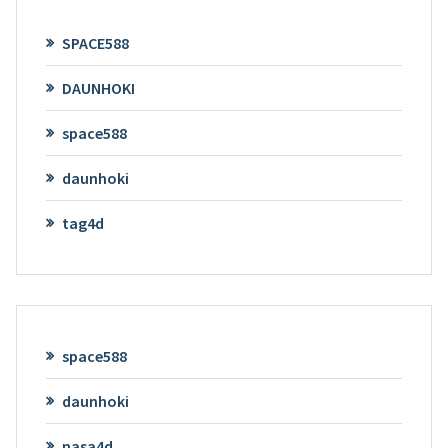
SPACE588
DAUNHOKI
space588
daunhoki
tag4d
space588
daunhoki
nasa4d