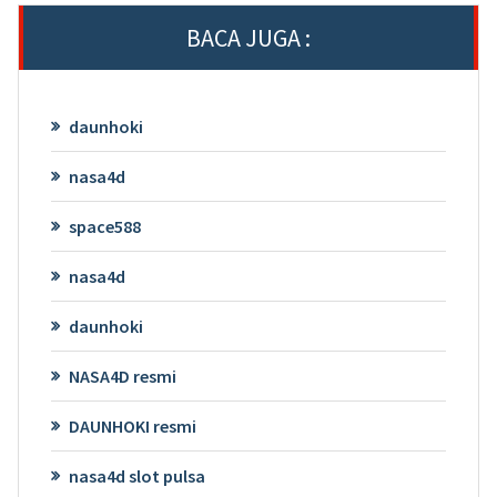
BACA JUGA :
daunhoki
nasa4d
space588
nasa4d
daunhoki
NASA4D resmi
DAUNHOKI resmi
nasa4d slot pulsa