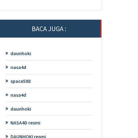
BACA JUGA :
daunhoki
nasa4d
space588
nasa4d
daunhoki
NASA4D resmi
DAUNHOKI resmi