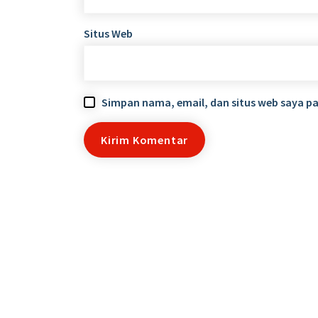
Situs Web
Simpan nama, email, dan situs web saya p