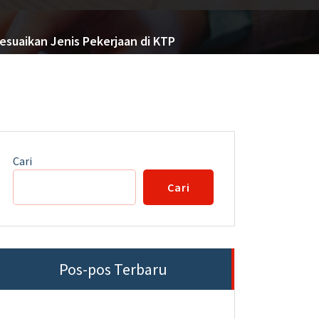
esuaikan Jenis Pekerjaan di KTP
Cari
Cari
Pos-pos Terbaru