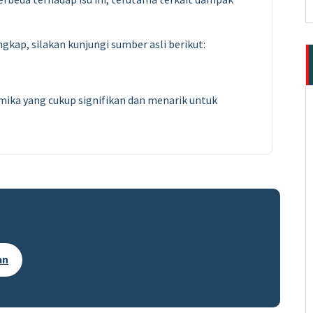
kap, silakan kunjungi sumber asli berikut:
ka yang cukup signifikan dan menarik untuk
an