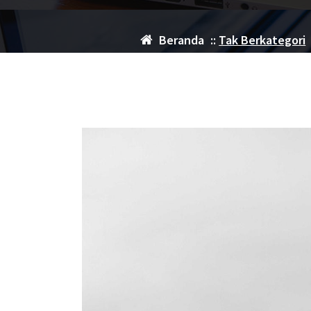
Beranda
::
Tak Berkategori