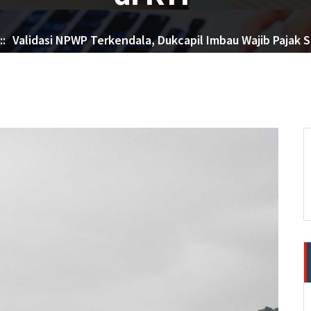
::
Validasi NPWP Terkendala, Dukcapil Imbau Wajib Pajak S