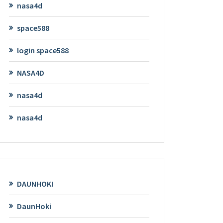
nasa4d
space588
login space588
NASA4D
nasa4d
nasa4d
DAUNHOKI
DaunHoki