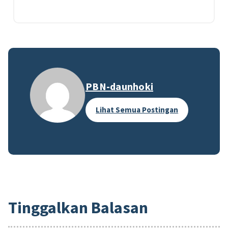
PBN-daunhoki
Lihat Semua Postingan
Tinggalkan Balasan