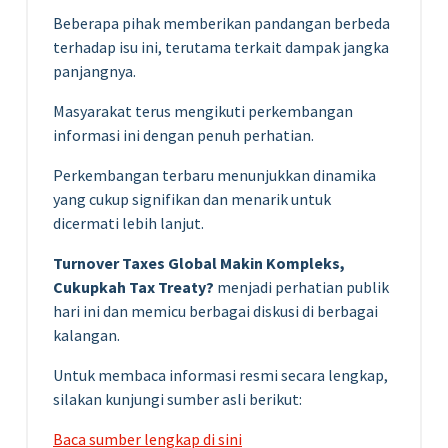
Beberapa pihak memberikan pandangan berbeda
terhadap isu ini, terutama terkait dampak jangka
panjangnya.
Masyarakat terus mengikuti perkembangan
informasi ini dengan penuh perhatian.
Perkembangan terbaru menunjukkan dinamika
yang cukup signifikan dan menarik untuk
dicermati lebih lanjut.
Turnover Taxes Global Makin Kompleks,
Cukupkah Tax Treaty?
menjadi perhatian publik
hari ini dan memicu berbagai diskusi di berbagai
kalangan.
Untuk membaca informasi resmi secara lengkap,
silakan kunjungi sumber asli berikut:
Baca sumber lengkap di sini