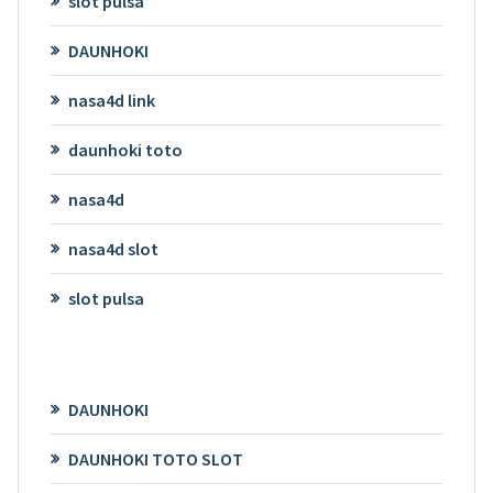
slot pulsa
DAUNHOKI
nasa4d link
daunhoki toto
nasa4d
nasa4d slot
slot pulsa
DAUNHOKI
DAUNHOKI TOTO SLOT