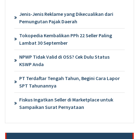
Jenis-Jenis Reklame yang Dikecualikan dari
Pemungutan Pajak Daerah
Tokopedia Kembalikan PPh 22 Seller Paling
Lambat 30 September
NPWP Tidak Valid di OSS? Cek Dulu Status
KSWP Anda
PT Terdaftar Tengah Tahun, Begini Cara Lapor
SPT Tahunannya
Fiskus Ingatkan Seller di Marketplace untuk
Sampaikan Surat Pernyataan