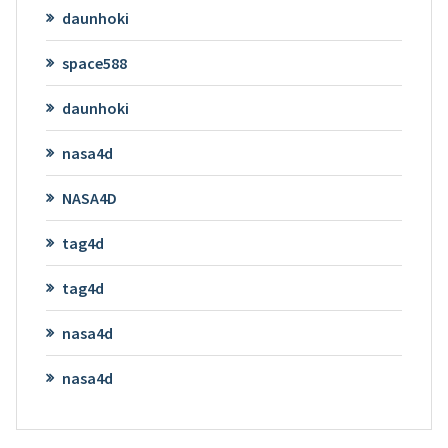
daunhoki
space588
daunhoki
nasa4d
NASA4D
tag4d
tag4d
nasa4d
nasa4d