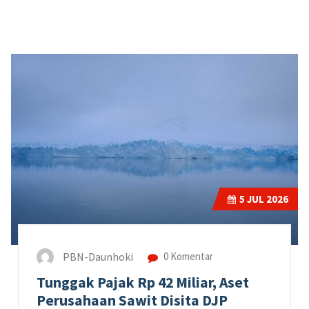
5
JUL 2026
PBN-Daunhoki
0 Komentar
Tunggak Pajak Rp 42 Miliar, Aset
Perusahaan Sawit Disita DJP