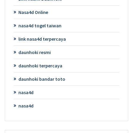
Nasa4d Online
nasa4d togel taiwan
link nasa4d terpercaya
daunhoki resmi
daunhoki terpercaya
daunhoki bandar toto
nasa4d
nasa4d