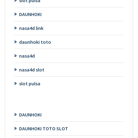
slot pulsa
DAUNHOKI
nasa4d link
daunhoki toto
nasa4d
nasa4d slot
slot pulsa
DAUNHOKI
DAUNHOKI TOTO SLOT