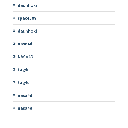
daunhoki
space588
daunhoki
nasa4d
NASA4D
tag4d
tag4d
nasa4d
nasa4d