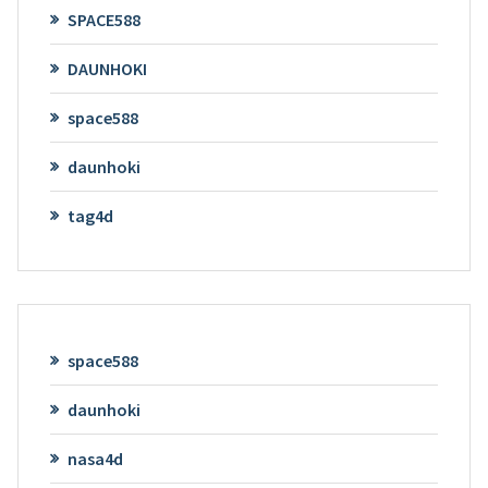
SPACE588
DAUNHOKI
space588
daunhoki
tag4d
space588
daunhoki
nasa4d