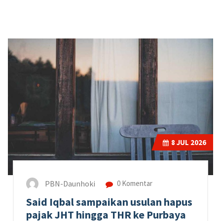
8
JUL 2026
PBN-Daunhoki
0 Komentar
Said Iqbal sampaikan usulan hapus
pajak JHT hingga THR ke Purbaya