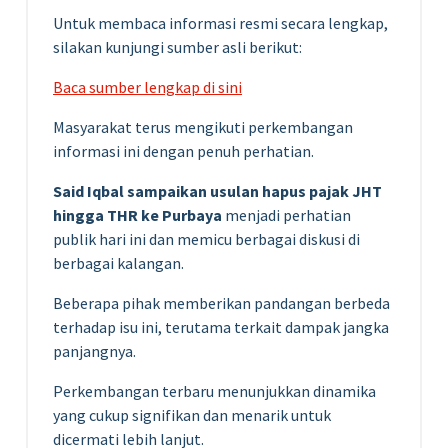
Untuk membaca informasi resmi secara lengkap,
silakan kunjungi sumber asli berikut:
Baca sumber lengkap di sini
Masyarakat terus mengikuti perkembangan
informasi ini dengan penuh perhatian.
Said Iqbal sampaikan usulan hapus pajak JHT
hingga THR ke Purbaya
menjadi perhatian
publik hari ini dan memicu berbagai diskusi di
berbagai kalangan.
Beberapa pihak memberikan pandangan berbeda
terhadap isu ini, terutama terkait dampak jangka
panjangnya.
Perkembangan terbaru menunjukkan dinamika
yang cukup signifikan dan menarik untuk
dicermati lebih lanjut.