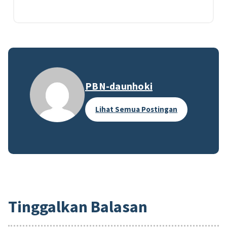
PBN-daunhoki
Lihat Semua Postingan
Tinggalkan Balasan