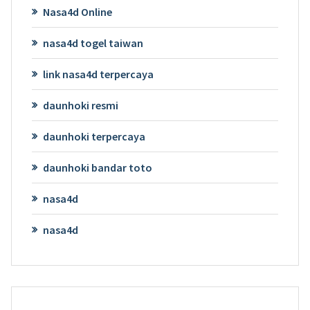
Nasa4d Online
nasa4d togel taiwan
link nasa4d terpercaya
daunhoki resmi
daunhoki terpercaya
daunhoki bandar toto
nasa4d
nasa4d