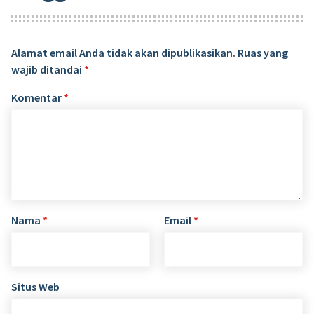
Alamat email Anda tidak akan dipublikasikan.
Ruas yang
wajib ditandai
*
Komentar
*
Nama
*
Email
*
Situs Web