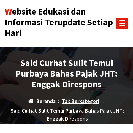
Lewati
Website Edukasi dan
ke
konten
Informasi Terupdate Setiap
Hari
Said Curhat Sulit Temui
Purbaya Bahas Pajak JHT:
Enggak Direspons
Beranda
::
Tak Berkategori
::
Said Curhat Sulit Temui Purbaya Bahas Pajak JHT:
Enggak Direspons