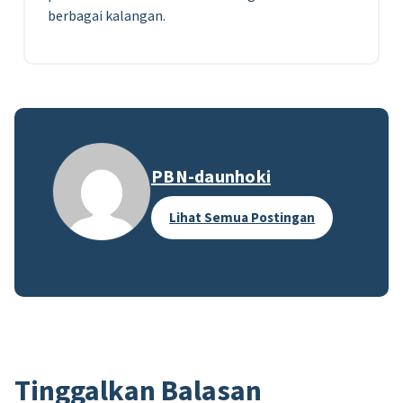
berbagai kalangan.
PBN-daunhoki
Lihat Semua Postingan
Tinggalkan Balasan