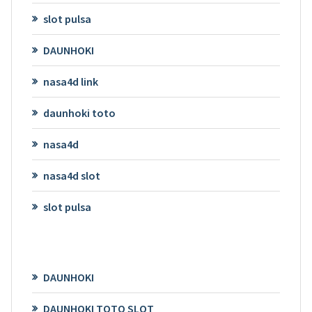
slot pulsa
DAUNHOKI
nasa4d link
daunhoki toto
nasa4d
nasa4d slot
slot pulsa
DAUNHOKI
DAUNHOKI TOTO SLOT