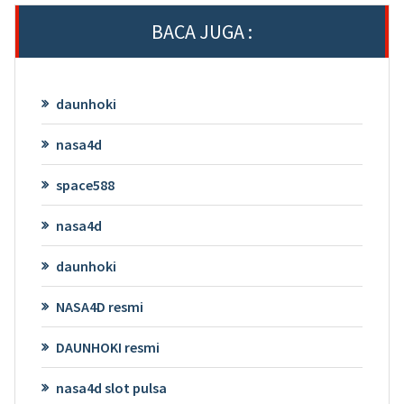
BACA JUGA :
daunhoki
nasa4d
space588
nasa4d
daunhoki
NASA4D resmi
DAUNHOKI resmi
nasa4d slot pulsa