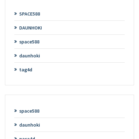
SPACE588
DAUNHOKI
space588
daunhoki
tag4d
space588
daunhoki
nasa4d