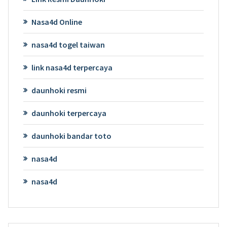
Nasa4d Online
nasa4d togel taiwan
link nasa4d terpercaya
daunhoki resmi
daunhoki terpercaya
daunhoki bandar toto
nasa4d
nasa4d