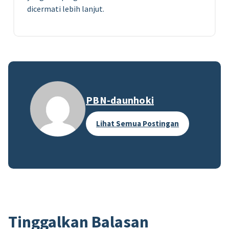
dicermati lebih lanjut.
PBN-daunhoki
Lihat Semua Postingan
Tinggalkan Balasan