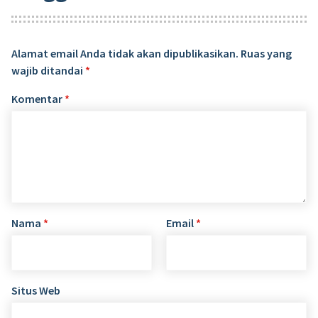
Alamat email Anda tidak akan dipublikasikan.
Ruas yang
wajib ditandai
*
Komentar
*
Nama
*
Email
*
Situs Web