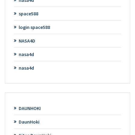
nasa4d
space588
login space588
NASA4D
nasa4d
nasa4d
DAUNHOKI
DaunHoki