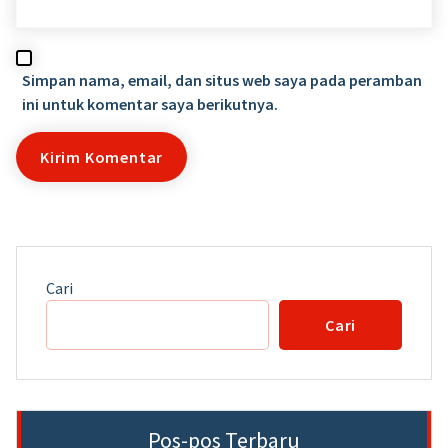
Simpan nama, email, dan situs web saya pada peramban
ini untuk komentar saya berikutnya.
Cari
Cari
Pos-pos Terbaru