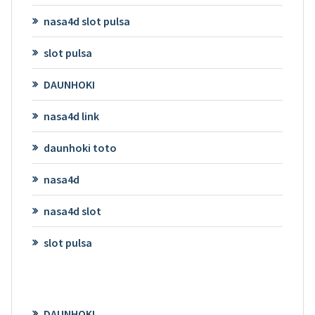
nasa4d slot pulsa
slot pulsa
DAUNHOKI
nasa4d link
daunhoki toto
nasa4d
nasa4d slot
slot pulsa
DAUNHOKI