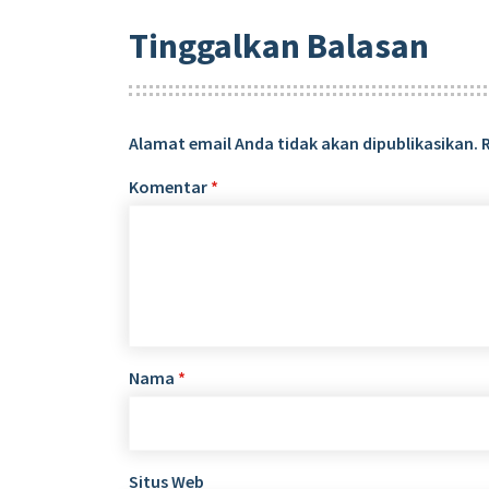
Tinggalkan Balasan
Alamat email Anda tidak akan dipublikasikan.
Komentar
*
Nama
*
Situs Web