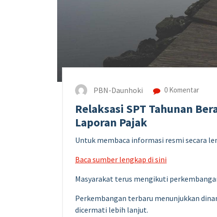
PBN-Daunhoki
0 Komentar
Relaksasi SPT Tahunan Bera
Laporan Pajak
Untuk membaca informasi resmi secara leng
Baca sumber lengkap di sini
Masyarakat terus mengikuti perkembangan 
Perkembangan terbaru menunjukkan dinami
dicermati lebih lanjut.