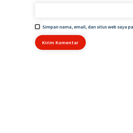
Simpan nama, email, dan situs web saya p