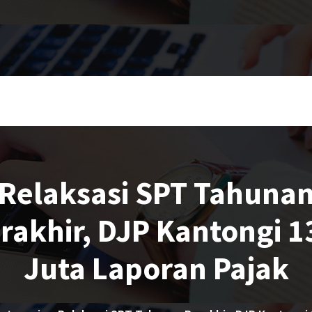
Relaksasi SPT Tahuna
rakhir, DJP Kantongi 1
Juta Laporan Pajak