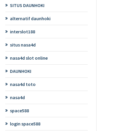
SITUS DAUNHOKI
alternatif daunhoki
interslot188
situs nasa4d
nasa4d slot online
DAUNHOKI
nasa4d toto
nasa4d
space588
login space588