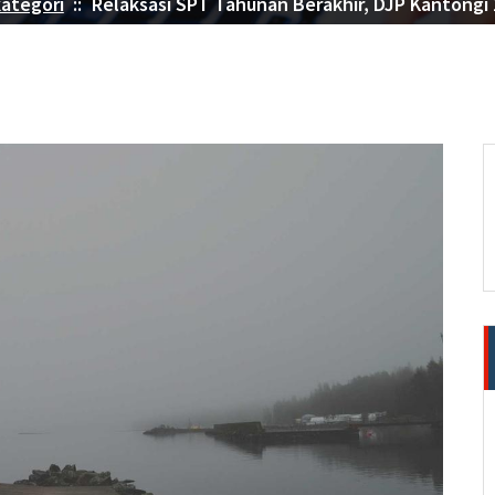
ategori
::
Relaksasi SPT Tahunan Berakhir, DJP Kantongi 