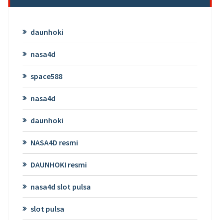
daunhoki
nasa4d
space588
nasa4d
daunhoki
NASA4D resmi
DAUNHOKI resmi
nasa4d slot pulsa
slot pulsa