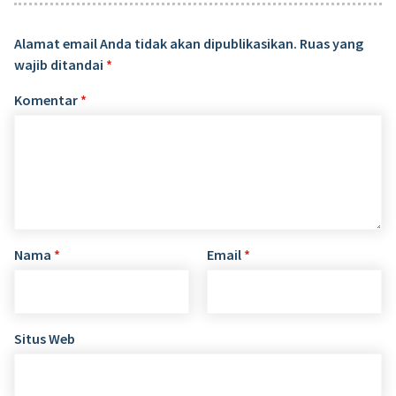
Alamat email Anda tidak akan dipublikasikan.
Ruas yang
wajib ditandai
*
Komentar
*
Nama
*
Email
*
Situs Web