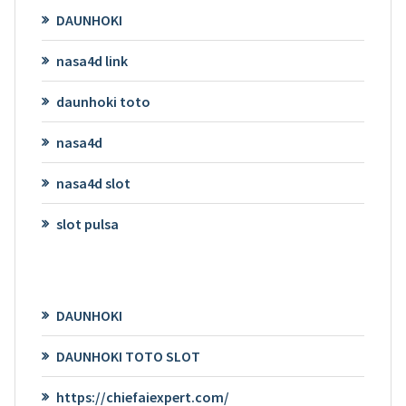
DAUNHOKI
nasa4d link
daunhoki toto
nasa4d
nasa4d slot
slot pulsa
DAUNHOKI
DAUNHOKI TOTO SLOT
https://chiefaiexpert.com/