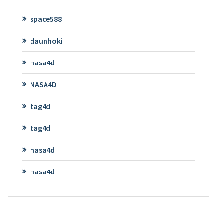
space588
daunhoki
nasa4d
NASA4D
tag4d
tag4d
nasa4d
nasa4d