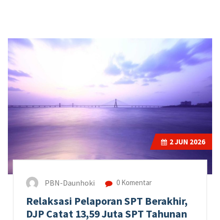
2
JUN 2026
PBN-Daunhoki
0 Komentar
Relaksasi Pelaporan SPT Berakhir,
DJP Catat 13,59 Juta SPT Tahunan