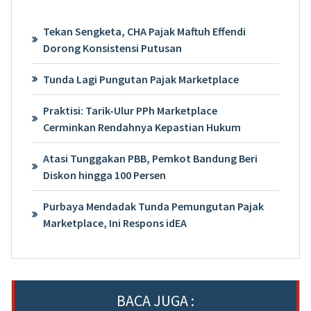
Tekan Sengketa, CHA Pajak Maftuh Effendi
Dorong Konsistensi Putusan
Tunda Lagi Pungutan Pajak Marketplace
Praktisi: Tarik-Ulur PPh Marketplace
Cerminkan Rendahnya Kepastian Hukum
Atasi Tunggakan PBB, Pemkot Bandung Beri
Diskon hingga 100 Persen
Purbaya Mendadak Tunda Pemungutan Pajak
Marketplace, Ini Respons idEA
BACA JUGA :