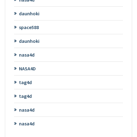
daunhoki
space588
daunhoki
nasa4d
NASA4D
tag4d
tag4d
nasa4d
nasa4d