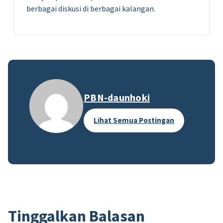
berbagai diskusi di berbagai kalangan.
PBN-daunhoki
Lihat Semua Postingan
Tinggalkan Balasan