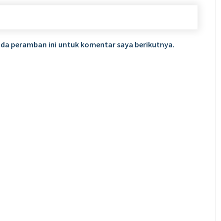
ada peramban ini untuk komentar saya berikutnya.