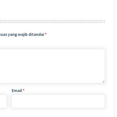
Ruas yang wajib ditandai
*
Email
*