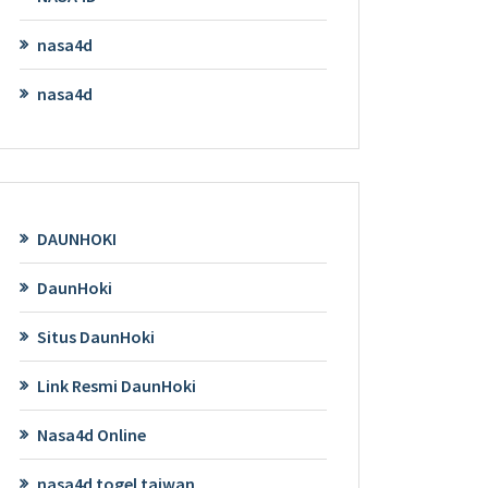
nasa4d
nasa4d
DAUNHOKI
DaunHoki
Situs DaunHoki
Link Resmi DaunHoki
Nasa4d Online
nasa4d togel taiwan