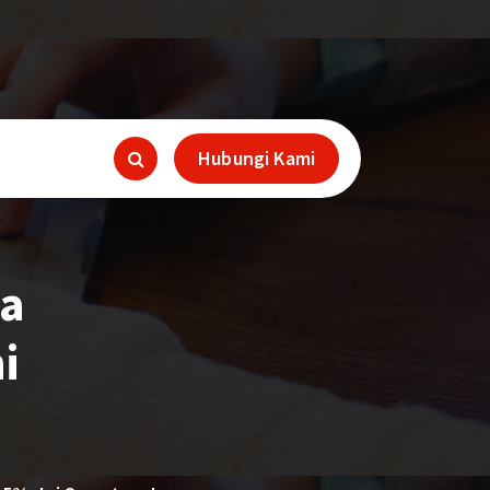
Hubungi Kami
sa
i