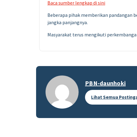
Baca sumber lengkap di sini
Beberapa pihak memberikan pandangan ber
jangka panjangnya.
Masyarakat terus mengikuti perkembangan 
PBN-daunhoki
Lihat Semua Posting