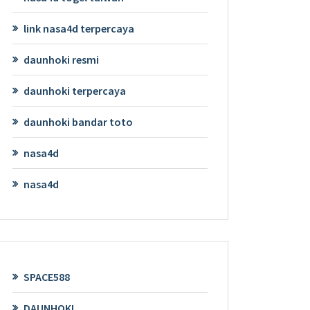
link nasa4d terpercaya
daunhoki resmi
daunhoki terpercaya
daunhoki bandar toto
nasa4d
nasa4d
SPACE588
DAUNHOKI