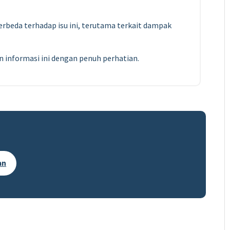
beda terhadap isu ini, terutama terkait dampak
informasi ini dengan penuh perhatian.
an