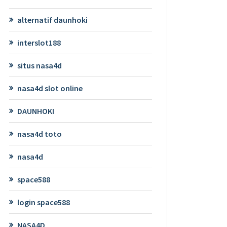
alternatif daunhoki
interslot188
situs nasa4d
nasa4d slot online
DAUNHOKI
nasa4d toto
nasa4d
space588
login space588
NASA4D