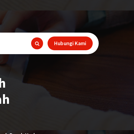
Hubungi Kami
h
ah