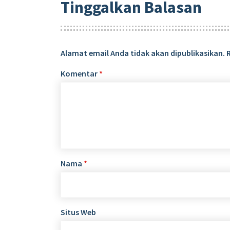
Tinggalkan Balasan
Alamat email Anda tidak akan dipublikasikan.
Komentar
*
Nama
*
Situs Web