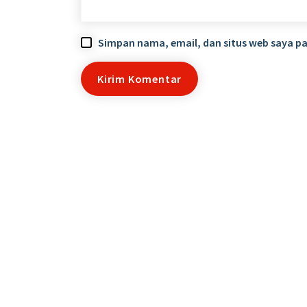
Simpan nama, email, dan situs web saya p