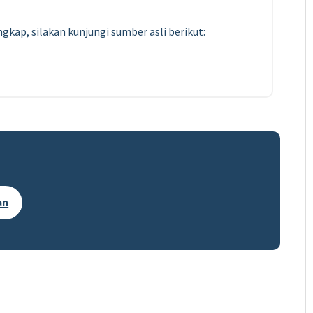
kap, silakan kunjungi sumber asli berikut:
an