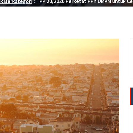
k Berkategori
::
PP 20/2026 Perketat PPh UMKM untuk C