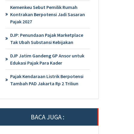
Kemenkeu Sebut Pemilik Rumah
Kontrakan Berpotensi Jadi Sasaran
Pajak 2027
DJP: Penundaan Pajak Marketplace
Tak Ubah Substansi Kebijakan
DJP Jatim Gandeng GP Ansor untuk
Edukasi Pajak Para Kader
Pajak Kendaraan Listrik Berpotensi
Tambah PAD Jakarta Rp 2 Triliun
BACA JUGA :