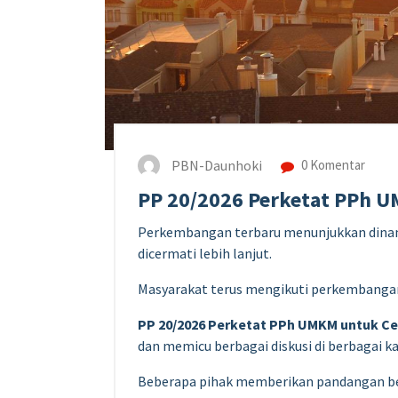
PBN-Daunhoki
0 Komentar
PP 20/2026 Perketat PPh 
Perkembangan terbaru menunjukkan dinami
dicermati lebih lanjut.
Masyarakat terus mengikuti perkembangan 
PP 20/2026 Perketat PPh UMKM untuk C
dan memicu berbagai diskusi di berbagai k
Beberapa pihak memberikan pandangan ber