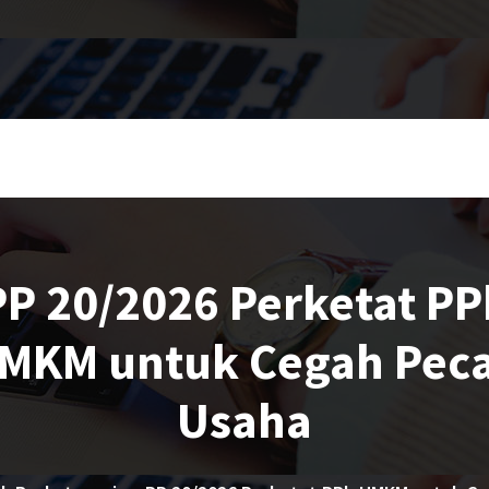
PP 20/2026 Perketat PP
MKM untuk Cegah Pec
Usaha