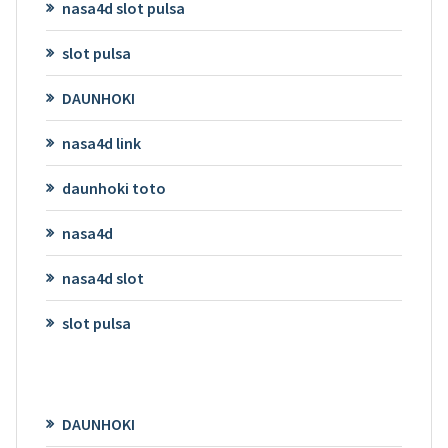
nasa4d slot pulsa
slot pulsa
DAUNHOKI
nasa4d link
daunhoki toto
nasa4d
nasa4d slot
slot pulsa
DAUNHOKI