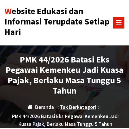
Lewati
Website Edukasi dan
ke
konten
Informasi Terupdate Setiap
Hari
PMK 44/2026 Batasi Eks
Pegawai Kemenkeu Jadi Kuasa
Pajak, Berlaku Masa Tunggu 5
Tahun
Beranda
::
Tak Berkategori
::
PMK 44/2026 Batasi Eks Pegawai Kemenkeu Jadi
Kuasa Pajak, Berlaku Masa Tunggu 5 Tahun