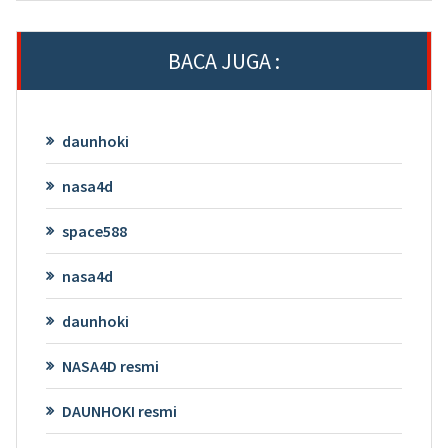
BACA JUGA :
daunhoki
nasa4d
space588
nasa4d
daunhoki
NASA4D resmi
DAUNHOKI resmi