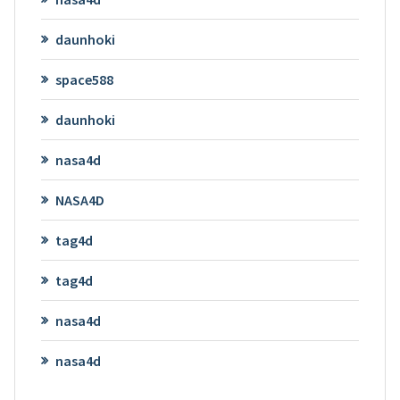
daunhoki
space588
daunhoki
nasa4d
NASA4D
tag4d
tag4d
nasa4d
nasa4d