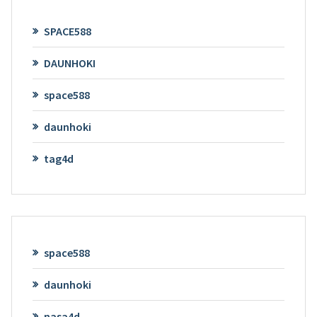
SPACE588
DAUNHOKI
space588
daunhoki
tag4d
space588
daunhoki
nasa4d