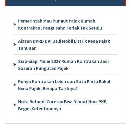
Pemerintah Mau Pungut Pajak Rumah
Kontrakan, Pengusaha Teriak Tak Setuju
Alasan DPRD DKI Usul Mobil Listrik Kena Pajak
Tahunan
Siap-siap! Mulai 2027 Rumah Kontrakan Jadi
Sasaran Pungutan Pajak
Punya Kontrakan Lebih dari Satu Pintu Bakal
Kena Pajak, Berapa Tarifnya?
Nota Retur di Coretax Bisa Dibuat Non-PKP,
Begini Ketentuannya