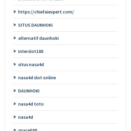
https://chiefaiexpert.com/
SITUS DAUNHOKI
alternatif daunhoki
interslot188
situs nasa4d
nasa4d slot online
DAUNHOKI
nasa4d toto
nasa4d
space588