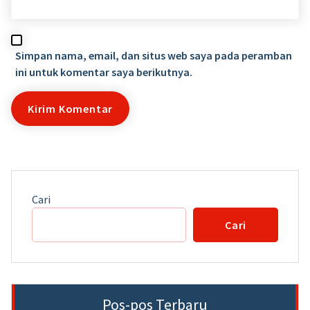
Simpan nama, email, dan situs web saya pada peramban
ini untuk komentar saya berikutnya.
Cari
Cari
Pos-pos Terbaru