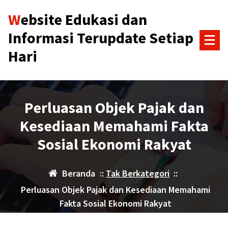
Lewati
Website Edukasi dan
ke
konten
Informasi Terupdate Setiap
Hari
Perluasan Objek Pajak dan
Kesediaan Memahami Fakta
Sosial Ekonomi Rakyat
Beranda
::
Tak Berkategori
::
Perluasan Objek Pajak dan Kesediaan Memahami
Fakta Sosial Ekonomi Rakyat