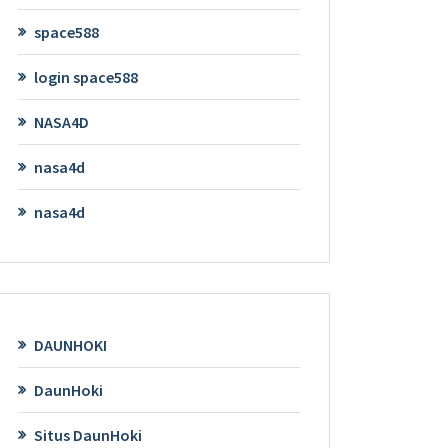
space588
login space588
NASA4D
nasa4d
nasa4d
DAUNHOKI
DaunHoki
Situs DaunHoki