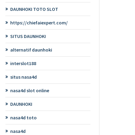
DAUNHOKI TOTO SLOT
https://chiefaiexpert.com/
SITUS DAUNHOKI
alternatif daunhoki
interslot188
situs nasa4d
nasa4d slot online
DAUNHOKI
nasa4d toto
nasa4d