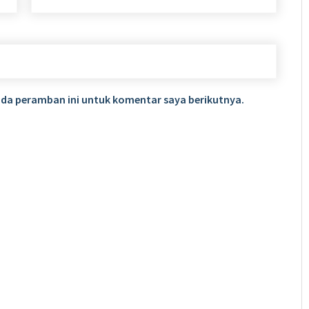
ada peramban ini untuk komentar saya berikutnya.