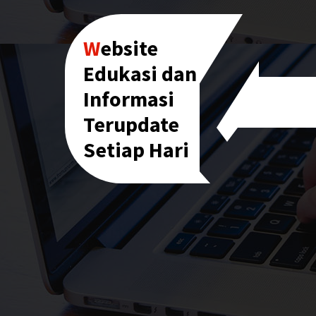
Lewati
ke
konten
Website
Edukasi dan
Informasi
Terupdate
Setiap Hari