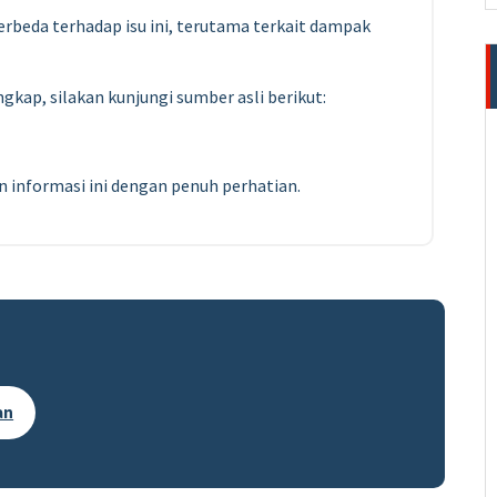
beda terhadap isu ini, terutama terkait dampak
kap, silakan kunjungi sumber asli berikut:
informasi ini dengan penuh perhatian.
an