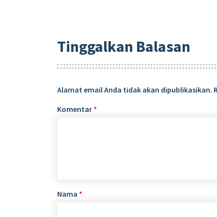
Tinggalkan Balasan
Alamat email Anda tidak akan dipublikasikan.
Komentar
*
Nama
*