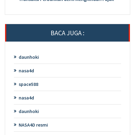
BACA JUGA :
daunhoki
nasa4d
space588
nasa4d
daunhoki
NASA4D resmi