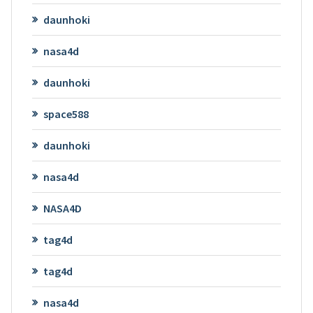
daunhoki
nasa4d
daunhoki
space588
daunhoki
nasa4d
NASA4D
tag4d
tag4d
nasa4d