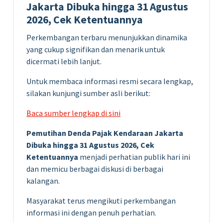
Jakarta Dibuka hingga 31 Agustus
2026, Cek Ketentuannya
Perkembangan terbaru menunjukkan dinamika
yang cukup signifikan dan menarik untuk
dicermati lebih lanjut.
Untuk membaca informasi resmi secara lengkap,
silakan kunjungi sumber asli berikut:
Baca sumber lengkap di sini
Pemutihan Denda Pajak Kendaraan Jakarta
Dibuka hingga 31 Agustus 2026, Cek
Ketentuannya
menjadi perhatian publik hari ini
dan memicu berbagai diskusi di berbagai
kalangan.
Masyarakat terus mengikuti perkembangan
informasi ini dengan penuh perhatian.