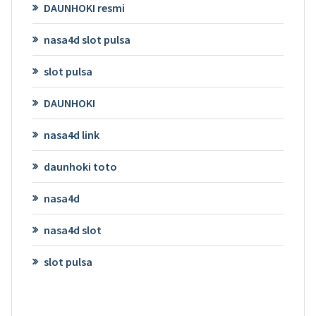
DAUNHOKI resmi
nasa4d slot pulsa
slot pulsa
DAUNHOKI
nasa4d link
daunhoki toto
nasa4d
nasa4d slot
slot pulsa