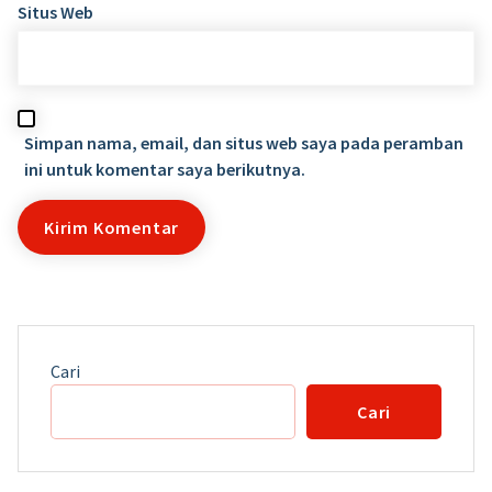
Situs Web
Simpan nama, email, dan situs web saya pada peramban
ini untuk komentar saya berikutnya.
Cari
Cari