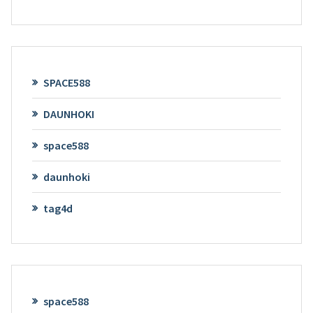
SPACE588
DAUNHOKI
space588
daunhoki
tag4d
space588