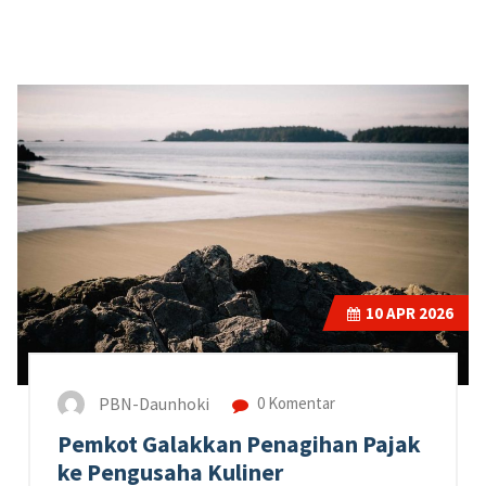
10
APR 2026
PBN-Daunhoki
0 Komentar
Pemkot Galakkan Penagihan Pajak
ke Pengusaha Kuliner