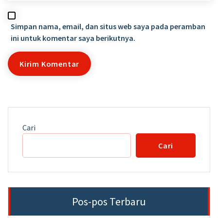
Simpan nama, email, dan situs web saya pada peramban
ini untuk komentar saya berikutnya.
Cari
Cari
Pos-pos Terbaru