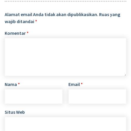
Alamat email Anda tidak akan dipublikasikan.
Ruas yang
wajib ditandai
*
Komentar
*
Nama
*
Email
*
Situs Web