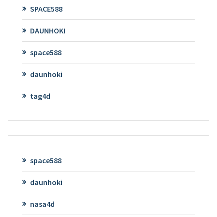
SPACE588
DAUNHOKI
space588
daunhoki
tag4d
space588
daunhoki
nasa4d