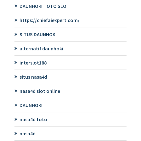
DAUNHOKI TOTO SLOT
https://chiefaiexpert.com/
SITUS DAUNHOKI
alternatif daunhoki
interslot188
situs nasa4d
nasa4d slot online
DAUNHOKI
nasa4d toto
nasa4d