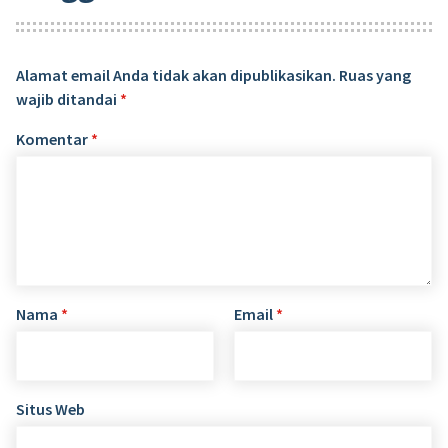
Alamat email Anda tidak akan dipublikasikan.
Ruas yang
wajib ditandai
*
Komentar
*
Nama
*
Email
*
Situs Web