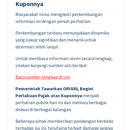
Kuponnya
Masyarakat terus mengikuti perkembangan
informasi ini dengan penuh perhatian.
Perkembangan terbaru menunjukkan dinamika
yang cukup signifikan dan menarik untuk
dicermati lebih lanjut.
Untuk membaca informasi resmi secara lengkap,
silakan kunjungi sumber asli berikut:
Baca sumber lengkap di sini
Pemerintah Tawarkan ORI030, Begini
Perlakuan Pajak atas Kuponnya
menjadi
perhatian publik hari ini dan memicu berbagai
diskusi di berbagai kalangan.
Beberapa pihak memberikan pandangan berbeda
terhadap isu ini, terutama terkait dampak jangka