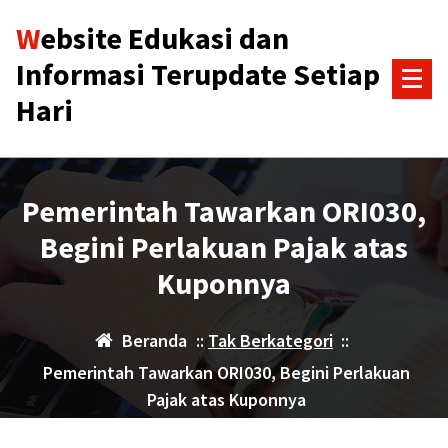
Lewati
Website Edukasi dan
ke
konten
Informasi Terupdate Setiap
Hari
Pemerintah Tawarkan ORI030,
Begini Perlakuan Pajak atas
Kuponnya
Beranda
::
Tak Berkategori
::
Pemerintah Tawarkan ORI030, Begini Perlakuan
Pajak atas Kuponnya