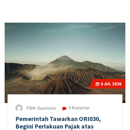
6
JUL 2026
PBN-Daunhoki
0 Komentar
Pemerintah Tawarkan ORI030,
Begini Perlakuan Pajak atas