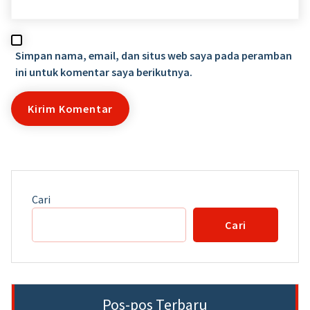
Simpan nama, email, dan situs web saya pada peramban
ini untuk komentar saya berikutnya.
Cari
Cari
Pos-pos Terbaru