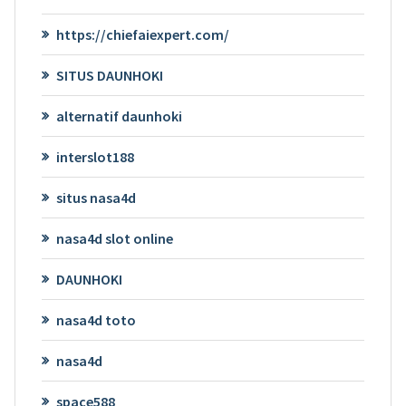
https://chiefaiexpert.com/
SITUS DAUNHOKI
alternatif daunhoki
interslot188
situs nasa4d
nasa4d slot online
DAUNHOKI
nasa4d toto
nasa4d
space588