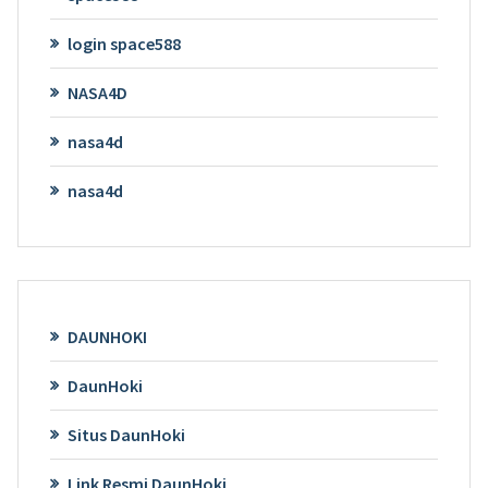
login space588
NASA4D
nasa4d
nasa4d
DAUNHOKI
DaunHoki
Situs DaunHoki
Link Resmi DaunHoki