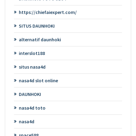
https://chiefaiexpert.com/
SITUS DAUNHOKI
alternatif daunhoki
interslot188
situs nasa4d
nasa4d slot online
DAUNHOKI
nasa4d toto
nasa4d
space588