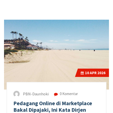
10
APR 2026
PBN-Daunhoki
0 Komentar
Pedagang Online di Marketplace
Bakal Dipajaki, Ini Kata Dirjen