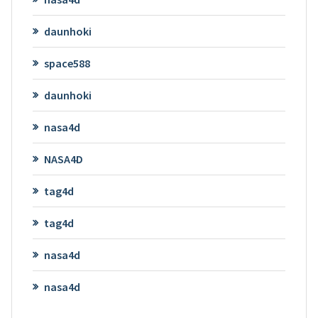
daunhoki
space588
daunhoki
nasa4d
NASA4D
tag4d
tag4d
nasa4d
nasa4d