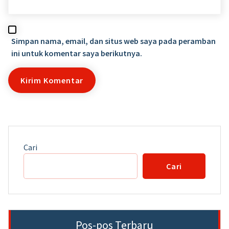
Simpan nama, email, dan situs web saya pada peramban
ini untuk komentar saya berikutnya.
Cari
Cari
Pos-pos Terbaru