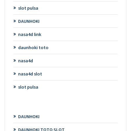
slot pulsa
DAUNHOKI
nasa4d link
daunhoki toto
nasa4d
nasa4d slot
slot pulsa
DAUNHOKI
DAUNHOKI TOTO SLOT