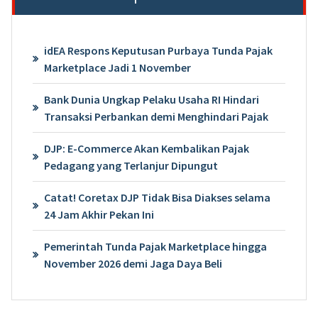
idEA Respons Keputusan Purbaya Tunda Pajak
Marketplace Jadi 1 November
Bank Dunia Ungkap Pelaku Usaha RI Hindari
Transaksi Perbankan demi Menghindari Pajak
DJP: E-Commerce Akan Kembalikan Pajak
Pedagang yang Terlanjur Dipungut
Catat! Coretax DJP Tidak Bisa Diakses selama
24 Jam Akhir Pekan Ini
Pemerintah Tunda Pajak Marketplace hingga
November 2026 demi Jaga Daya Beli