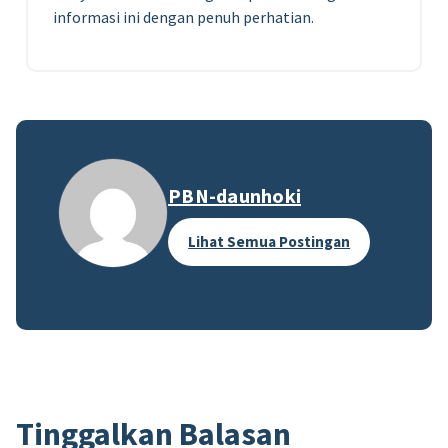
informasi ini dengan penuh perhatian.
PBN-daunhoki
Lihat Semua Postingan
Tinggalkan Balasan