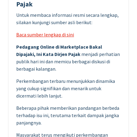
Pajak
Untuk membaca informasi resmi secara lengkap,
silakan kunjungi sumber asli berikut:
Baca sumber lengkap di sini
Pedagang Online di Marketplace Bakal
Dipajaki, Ini Kata Dirjen Pajak
menjadi perhatian
publik hari ini dan memicu berbagai diskusi di
berbagai kalangan.
Perkembangan terbaru menunjukkan dinamika
yang cukup signifikan dan menarik untuk
dicermati lebih lanjut.
Beberapa pihak memberikan pandangan berbeda
terhadap isu ini, terutama terkait dampak jangka
panjangnya.
Masyarakat terus mengikuti perkembangan