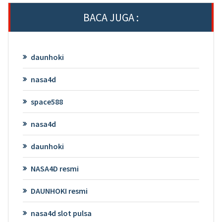
BACA JUGA :
daunhoki
nasa4d
space588
nasa4d
daunhoki
NASA4D resmi
DAUNHOKI resmi
nasa4d slot pulsa