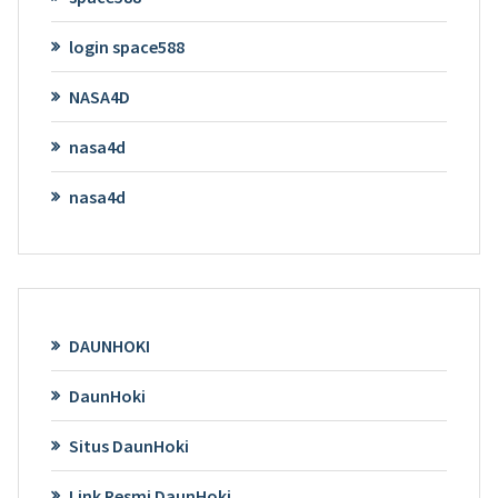
login space588
NASA4D
nasa4d
nasa4d
DAUNHOKI
DaunHoki
Situs DaunHoki
Link Resmi DaunHoki