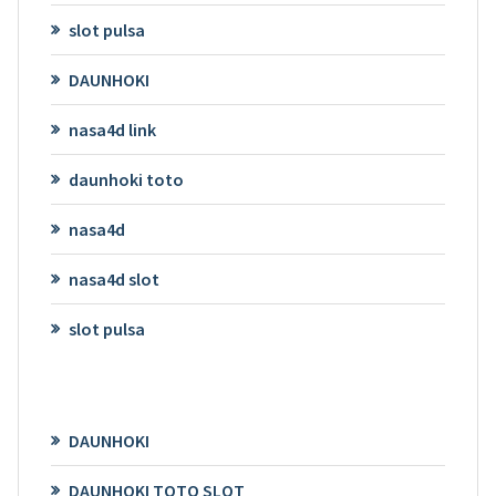
slot pulsa
DAUNHOKI
nasa4d link
daunhoki toto
nasa4d
nasa4d slot
slot pulsa
DAUNHOKI
DAUNHOKI TOTO SLOT