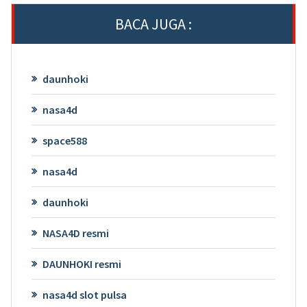
BACA JUGA :
daunhoki
nasa4d
space588
nasa4d
daunhoki
NASA4D resmi
DAUNHOKI resmi
nasa4d slot pulsa