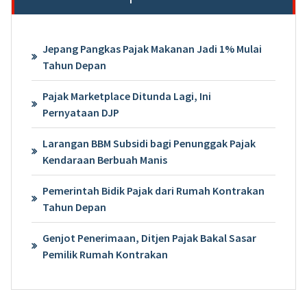
Jepang Pangkas Pajak Makanan Jadi 1% Mulai
Tahun Depan
Pajak Marketplace Ditunda Lagi, Ini
Pernyataan DJP
Larangan BBM Subsidi bagi Penunggak Pajak
Kendaraan Berbuah Manis
Pemerintah Bidik Pajak dari Rumah Kontrakan
Tahun Depan
Genjot Penerimaan, Ditjen Pajak Bakal Sasar
Pemilik Rumah Kontrakan