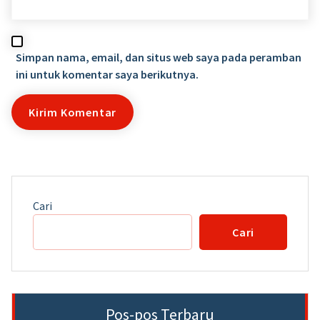
Simpan nama, email, dan situs web saya pada peramban
ini untuk komentar saya berikutnya.
Cari
Cari
Pos-pos Terbaru