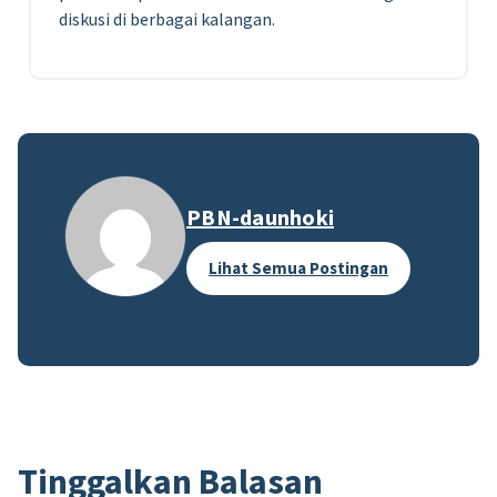
diskusi di berbagai kalangan.
PBN-daunhoki
Lihat Semua Postingan
Tinggalkan Balasan