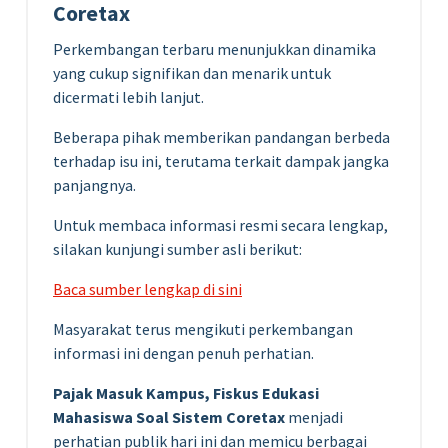
Coretax
Perkembangan terbaru menunjukkan dinamika
yang cukup signifikan dan menarik untuk
dicermati lebih lanjut.
Beberapa pihak memberikan pandangan berbeda
terhadap isu ini, terutama terkait dampak jangka
panjangnya.
Untuk membaca informasi resmi secara lengkap,
silakan kunjungi sumber asli berikut:
Baca sumber lengkap di sini
Masyarakat terus mengikuti perkembangan
informasi ini dengan penuh perhatian.
Pajak Masuk Kampus, Fiskus Edukasi
Mahasiswa Soal Sistem Coretax
menjadi
perhatian publik hari ini dan memicu berbagai