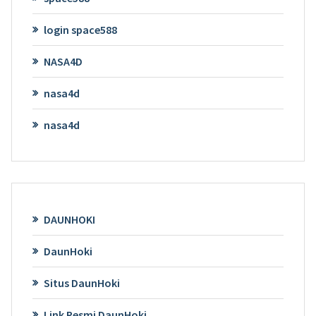
login space588
NASA4D
nasa4d
nasa4d
DAUNHOKI
DaunHoki
Situs DaunHoki
Link Resmi DaunHoki