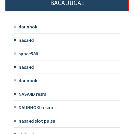
BACA JUGA :
daunhoki
nasa4d
space588
nasa4d
daunhoki
NASA4D resmi
DAUNHOKI resmi
nasa4d slot pulsa