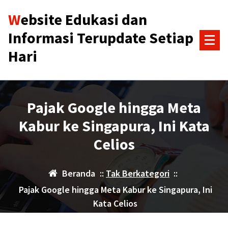
Lewati
Website Edukasi dan
ke
konten
Informasi Terupdate Setiap
Hari
Pajak Google hingga Meta
Kabur ke Singapura, Ini Kata
Celios
Beranda
::
Tak Berkategori
::
Pajak Google hingga Meta Kabur ke Singapura, Ini
Kata Celios