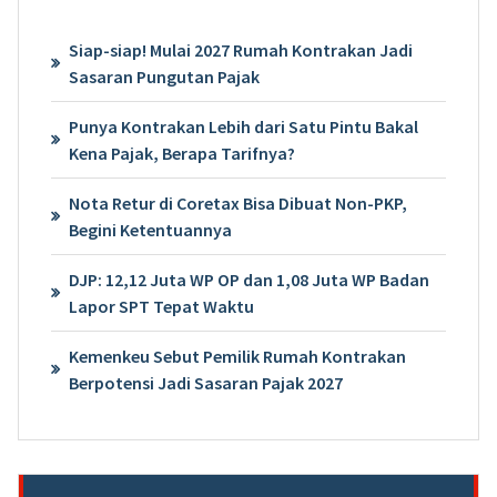
Siap-siap! Mulai 2027 Rumah Kontrakan Jadi
Sasaran Pungutan Pajak
Punya Kontrakan Lebih dari Satu Pintu Bakal
Kena Pajak, Berapa Tarifnya?
Nota Retur di Coretax Bisa Dibuat Non-PKP,
Begini Ketentuannya
DJP: 12,12 Juta WP OP dan 1,08 Juta WP Badan
Lapor SPT Tepat Waktu
Kemenkeu Sebut Pemilik Rumah Kontrakan
Berpotensi Jadi Sasaran Pajak 2027