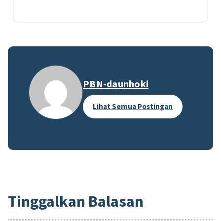
PBN-daunhoki
Lihat Semua Postingan
Tinggalkan Balasan