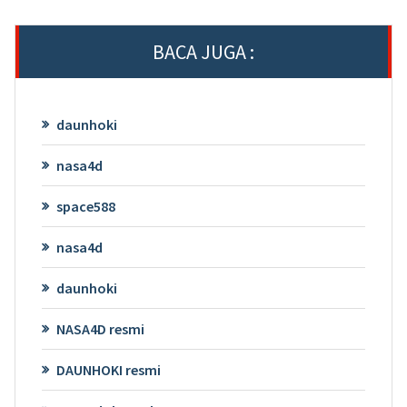
BACA JUGA :
daunhoki
nasa4d
space588
nasa4d
daunhoki
NASA4D resmi
DAUNHOKI resmi