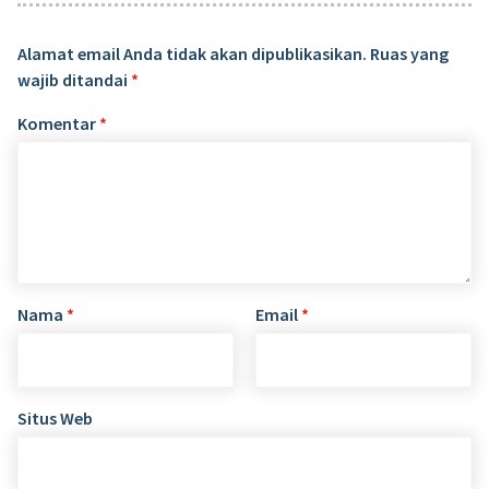
Alamat email Anda tidak akan dipublikasikan.
Ruas yang
wajib ditandai
*
Komentar
*
Nama
*
Email
*
Situs Web