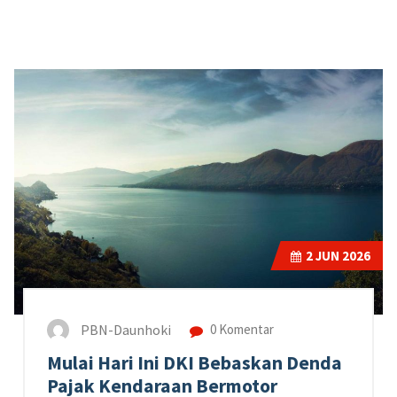
2
JUN 2026
PBN-Daunhoki
0 Komentar
Mulai Hari Ini DKI Bebaskan Denda
Pajak Kendaraan Bermotor