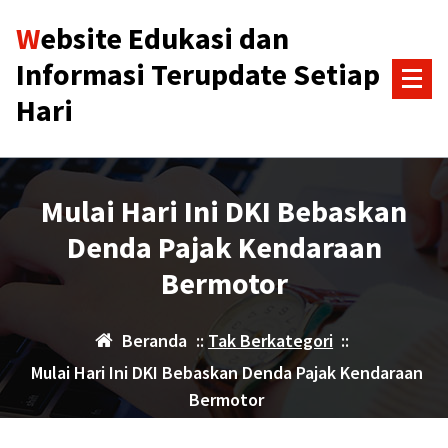
Lewati
Website Edukasi dan
ke
konten
Informasi Terupdate Setiap
Hari
Mulai Hari Ini DKI Bebaskan
Denda Pajak Kendaraan
Bermotor
Beranda
::
Tak Berkategori
::
Mulai Hari Ini DKI Bebaskan Denda Pajak Kendaraan
Bermotor