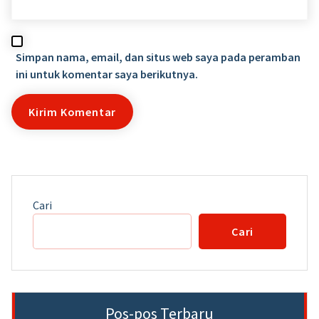
Simpan nama, email, dan situs web saya pada peramban
ini untuk komentar saya berikutnya.
Cari
Cari
Pos-pos Terbaru