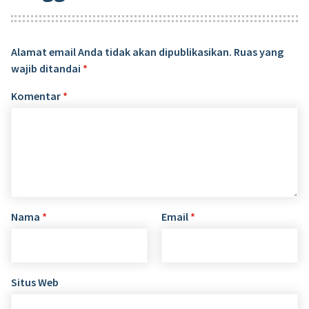
Alamat email Anda tidak akan dipublikasikan.
Ruas yang
wajib ditandai
*
Komentar
*
Nama
*
Email
*
Situs Web