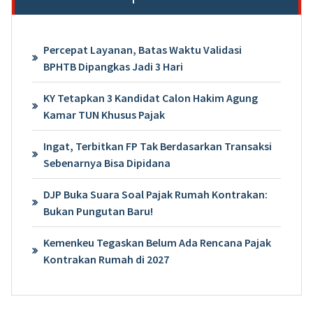
Percepat Layanan, Batas Waktu Validasi
BPHTB Dipangkas Jadi 3 Hari
KY Tetapkan 3 Kandidat Calon Hakim Agung
Kamar TUN Khusus Pajak
Ingat, Terbitkan FP Tak Berdasarkan Transaksi
Sebenarnya Bisa Dipidana
DJP Buka Suara Soal Pajak Rumah Kontrakan:
Bukan Pungutan Baru!
Kemenkeu Tegaskan Belum Ada Rencana Pajak
Kontrakan Rumah di 2027