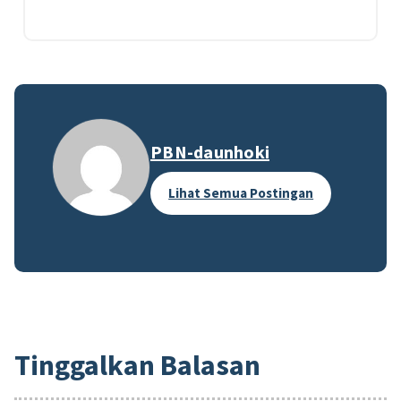
PBN-daunhoki
Lihat Semua Postingan
Tinggalkan Balasan